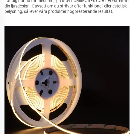
Lär dig hur du får mest möjliga utav LUMIMORE's COB LED-streifar i
din ljusdesign. Oavsett om du strävar efter funktionell eller estetisk
belysning, så lever våra produkter högpresterande resultat.