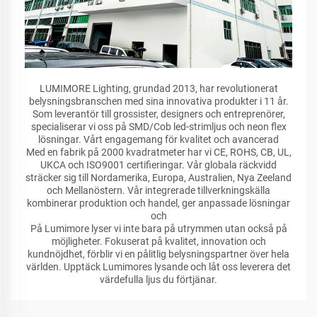
LUMIMORE Lighting, grundad 2013, har revolutionerat
belysningsbranschen med sina innovativa produkter i 11 år.
Som leverantör till grossister, designers och entreprenörer,
specialiserar vi oss på SMD/Cob led-strimljus och neon flex
lösningar. Vårt engagemang för kvalitet och avancerad
Med en fabrik på 2000 kvadratmeter har vi CE, ROHS, CB, UL,
UKCA och ISO9001 certifieringar. Vår globala räckvidd
sträcker sig till Nordamerika, Europa, Australien, Nya Zeeland
och Mellanöstern. Vår integrerade tillverkningskälla
kombinerar produktion och handel, ger anpassade lösningar
och
På Lumimore lyser vi inte bara på utrymmen utan också på
möjligheter. Fokuserat på kvalitet, innovation och
kundnöjdhet, förblir vi en pålitlig belysningspartner över hela
världen. Upptäck Lumimores lysande och låt oss leverera det
värdefulla ljus du förtjänar.