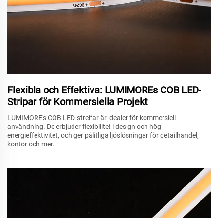
Flexibla och Effektiva: LUMIMOREs COB LED-
Stripar för Kommersiella Projekt
LUMIMORE's COB LED-streifar är idealer för kommersiell
användning. De erbjuder flexibilitet i design och hög
energieffektivitet, och ger pålitliga ljöslösningar för detailhandel,
kontor och mer.