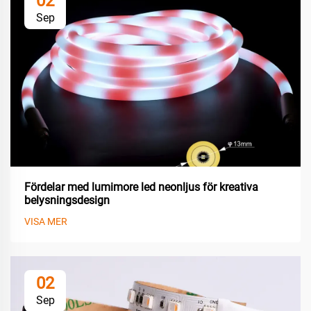
02
Sep
Fördelar med lumimore led neonljus för kreativa
belysningsdesign
VISA MER
02
Sep