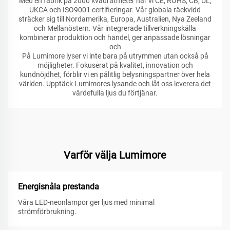
Med en fabrik på 2000 kvadratmeter har vi CE, ROHS, CB, UL,
UKCA och ISO9001 certifieringar. Vår globala räckvidd
sträcker sig till Nordamerika, Europa, Australien, Nya Zeeland
och Mellanöstern. Vår integrerade tillverkningskälla
kombinerar produktion och handel, ger anpassade lösningar
och
På Lumimore lyser vi inte bara på utrymmen utan också på
möjligheter. Fokuserat på kvalitet, innovation och
kundnöjdhet, förblir vi en pålitlig belysningspartner över hela
världen. Upptäck Lumimores lysande och låt oss leverera det
värdefulla ljus du förtjänar.
Varför välja Lumimore
Energisnåla prestanda
Våra LED-neonlampor ger ljus med minimal
strömförbrukning.