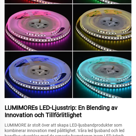
LUMIMOREs LED-Ljusstrip: En Blending av
Innovation och Tillförlitlighet
LUMIMORE är stolt över att skapa LED-ljusbandprodukter som
kombinerar innovation med pålitlighet. Våra led ljusband och led
bandljus utvecklas med de senaste framstegen inom LED-teknik.