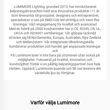
LUMIMORE Lighting, grundad 2013, har revolutionerat
belysningsbranschen med sina innovativa produkter i 11 år.
Som leverantör till grossister, designers och entreprenörer,
specialiserar vi oss på SMD/Cob led-strimljus och neon flex
lösningar. Vårt engagemang för kvalitet och avancerad
Med en fabrik på 2000 kvadratmeter har vi CE, ROHS, CB, UL,
UKCA och ISO9001 certifieringar. Vår globala räckvidd
sträcker sig till Nordamerika, Europa, Australien, Nya Zeeland
och Mellanöstern. Vår integrerade tillverkningskälla
kombinerar produktion och handel, ger anpassade lösningar
och
På Lumimore lyser vi inte bara på utrymmen utan också på
möjligheter. Fokuserat på kvalitet, innovation och
kundnöjdhet, förblir vi en pålitlig belysningspartner över hela
världen. Upptäck Lumimores lysande och låt oss leverera det
värdefulla ljus du förtjänar.
Varför välja Lumimore