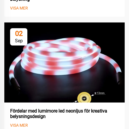
VISA MER
02
Sep
Fördelar med lumimore led neonljus för kreativa
belysningsdesign
VISA MER