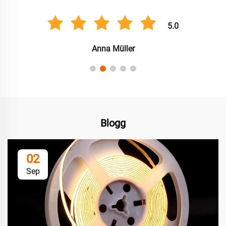
5.0
Anna Müller
Blogg
02
Sep