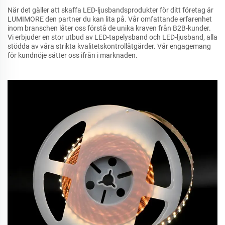
När det gäller att skaffa LED-ljusbandsprodukter för ditt företag är
LUMIMORE den partner du kan lita på. Vår omfattande erfarenhet
inom branschen låter oss förstå de unika kraven från B2B-kunder.
Vi erbjuder en stor utbud av LED-tapelysband och LED-ljusband, alla
stödda av våra strikta kvalitetskontrollåtgärder. Vår engagemang
för kundnöje sätter oss ifrån i marknaden.