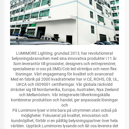
LUMIMORE Lighting, grundad 2013, har revolutionerat
belysningsbranschen med sina innovativa produkter i 11 år.
Som leverantör till grossister, designers och entreprenörer,
specialiserar vi oss på SMD/Cob led-strimljus och neon flex
lösningar. Vårt engagemang för kvalitet och avancerad
Med en fabrik på 2000 kvadratmeter har vi CE, ROHS, CB, UL,
UKCA och ISO9001 certifieringar. Vår globala räckvidd
sträcker sig till Nordamerika, Europa, Australien, Nya Zeeland
och Mellanöstern. Vår integrerade tillverkningskälla
kombinerar produktion och handel, ger anpassade lösningar
och
På Lumimore lyser vi inte bara på utrymmen utan också på
möjligheter. Fokuserat på kvalitet, innovation och
kundnöjdhet, förblir vi en pålitlig belysningspartner över hela
världen. Upptäck Lumimores lysande och låt oss leverera det