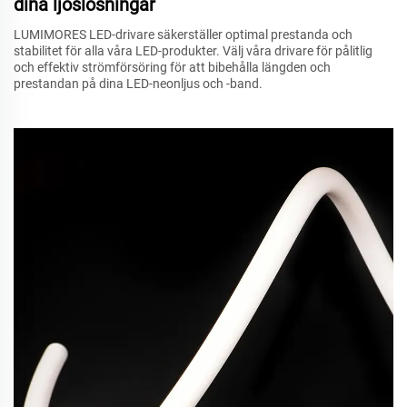
dina ljöslösningar
LUMIMORES LED-drivare säkerställer optimal prestanda och
stabilitet för alla våra LED-produkter. Välj våra drivare för pålitlig
och effektiv strömförsöring för att bibehålla längden och
prestandan på dina LED-neonljus och -band.