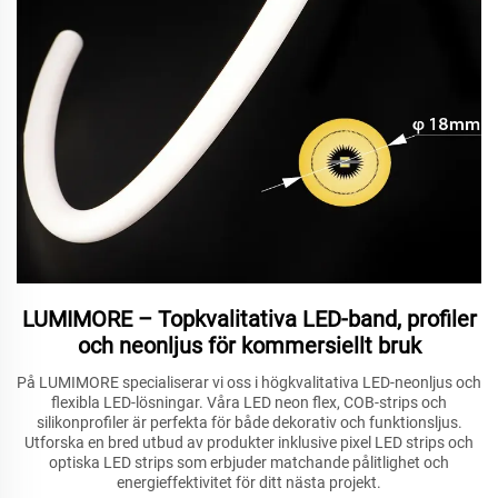
LUMIMORE – Topkvalitativa LED-band, profiler
och neonljus för kommersiellt bruk
På LUMIMORE specialiserar vi oss i högkvalitativa LED-neonljus och
flexibla LED-lösningar. Våra LED neon flex, COB-strips och
silikonprofiler är perfekta för både dekorativ och funktionsljus.
Utforska en bred utbud av produkter inklusive pixel LED strips och
optiska LED strips som erbjuder matchande pålitlighet och
energieffektivitet för ditt nästa projekt.