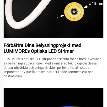
Förbättra Dina Belysningprojekt med
LUMIMOREs Optiska LED Strimar
LUMIMORE’s optiska LED-stripar är perfekta för en bred utveckling
av belysningsapplikationer. Med avancerad teknologi ger dessa
stripar utmärkta belysningseffekter, perfekta för att skapa
imponerande visuella presentationer i både kommersiella och
bostadsrum.