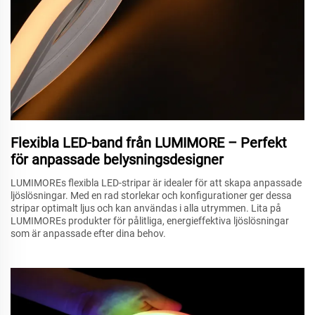
Flexibla LED-band från LUMIMORE – Perfekt
för anpassade belysningsdesigner
LUMIMOREs flexibla LED-stripar är idealer för att skapa anpassade
ljöslösningar. Med en rad storlekar och konfigurationer ger dessa
stripar optimalt ljus och kan användas i alla utrymmen. Lita på
LUMIMOREs produkter för pålitliga, energieffektiva ljöslösningar
som är anpassade efter dina behov.