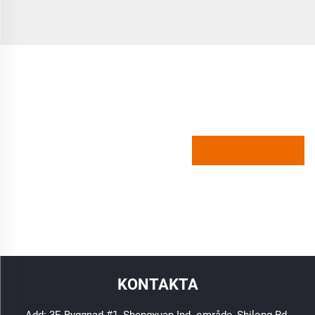
KONTAKTA
Add: 3F, Byggnad #1, Shengxuan Ind. område, Shilong Rd.