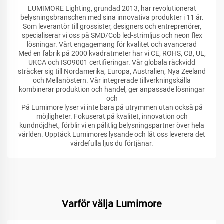
LUMIMORE Lighting, grundad 2013, har revolutionerat
belysningsbranschen med sina innovativa produkter i 11 år.
Som leverantör till grossister, designers och entreprenörer,
specialiserar vi oss på SMD/Cob led-strimljus och neon flex
lösningar. Vårt engagemang för kvalitet och avancerad
Med en fabrik på 2000 kvadratmeter har vi CE, ROHS, CB, UL,
UKCA och ISO9001 certifieringar. Vår globala räckvidd
sträcker sig till Nordamerika, Europa, Australien, Nya Zeeland
och Mellanöstern. Vår integrerade tillverkningskälla
kombinerar produktion och handel, ger anpassade lösningar
och
På Lumimore lyser vi inte bara på utrymmen utan också på
möjligheter. Fokuserat på kvalitet, innovation och
kundnöjdhet, förblir vi en pålitlig belysningspartner över hela
världen. Upptäck Lumimores lysande och låt oss leverera det
värdefulla ljus du förtjänar.
Varför välja Lumimore