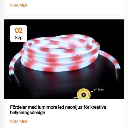
VISA MER
02
Sep
Fördelar med lumimore led neonljus för kreativa
belysningsdesign
VISA MER