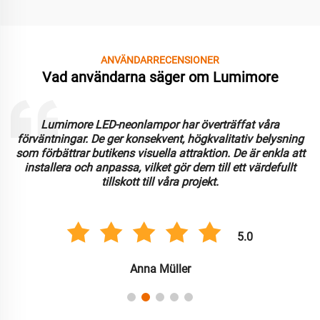
ANVÄNDARRECENSIONER
Vad användarna säger om Lumimore
r har överträffat våra
Att arbeta med Lumimore har
ent, högkvalitativ belysning
upplevelse. LED-neonlamporna är
la attraktion. De är enkla att
ljusstyrka. Vi uppskattar a
t gör dem till ett värdefullt
användarvänligheten, vilke
våra projekt.
installationsprocessen för flera 
5.0
üller
Carlos Gon