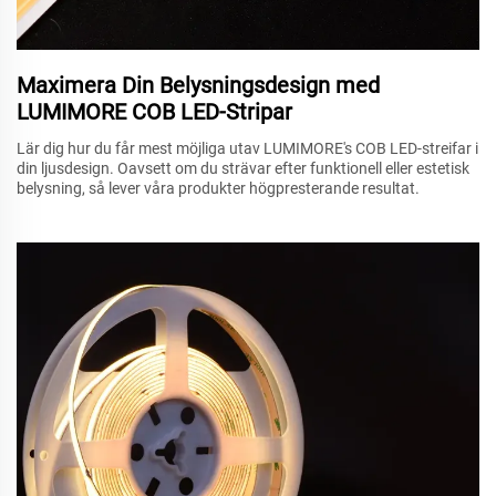
Maximera Din Belysningsdesign med
LUMIMORE COB LED-Stripar
Lär dig hur du får mest möjliga utav LUMIMORE's COB LED-streifar i
din ljusdesign. Oavsett om du strävar efter funktionell eller estetisk
belysning, så lever våra produkter högpresterande resultat.