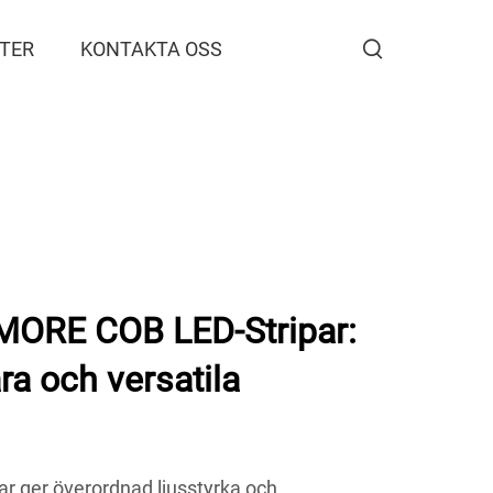
TER
KONTAKTA OSS
MORE COB LED-Stripar:
ara och versatila
 ger överordnad ljusstyrka och