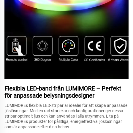
Flexibla LED-band från LUMIMORE – Perfekt
för anpassade belysningsdesigner
LUMIMOREs flexibla LED-stripar är idealer för att skapa anpassade
ljöslösningar. Med en rad storlekar och konfigurationer ger dessa
stripar optimalt ljus och kan användas i alla utrymmen. Lita på
LUMIMOREs produkter för pålitliga, energieffektiva ljöslösningar
som är anpassade efter dina behov.