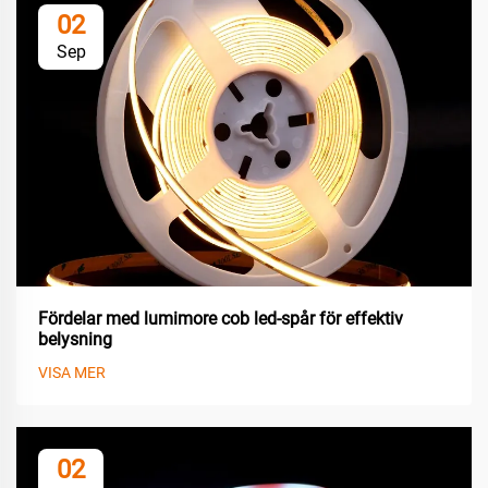
02
Sep
Fördelar med lumimore cob led-spår för effektiv
belysning
VISA MER
02