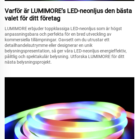
Varför är LUMIMORE’s LED-neonljus den bästa
valet för ditt företag
LUMIMORE erbjuder toppklassiga LED-neonljus som är högst
anpassningsbara och perfekta för en bred utveckling av
kommersiella tillämpningar. Oavsett om du utrustar ett
detailhandelsutrymme eller designerar en unik
belysningspresentation, så ger våra LED-neonljus energieffektiv,
pålitlig och spektakulär belysning. Utforska LUMIMORE för ditt
nästa belysningsprojekt.