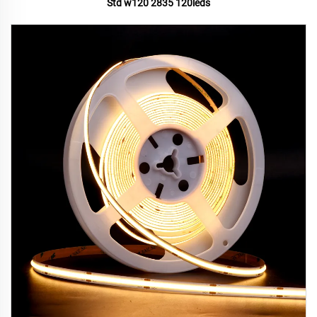
Std w120 2835 120leds