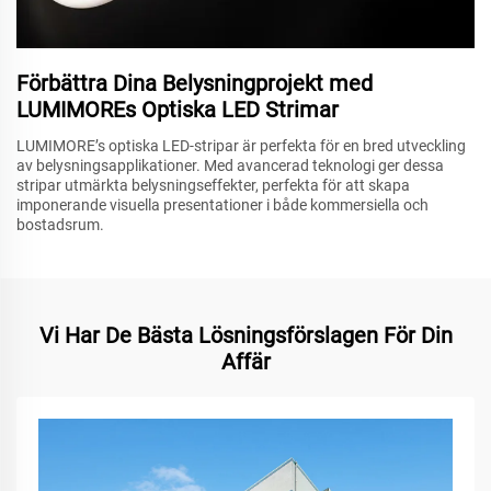
Förbättra Dina Belysningprojekt med
LUMIMOREs Optiska LED Strimar
LUMIMORE’s optiska LED-stripar är perfekta för en bred utveckling
av belysningsapplikationer. Med avancerad teknologi ger dessa
stripar utmärkta belysningseffekter, perfekta för att skapa
imponerande visuella presentationer i både kommersiella och
bostadsrum.
Vi Har De Bästa Lösningsförslagen För Din
Affär