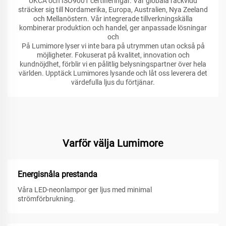
UKCA och ISO9001 certifieringar. Vår globala räckvidd
sträcker sig till Nordamerika, Europa, Australien, Nya Zeeland
och Mellanöstern. Vår integrerade tillverkningskälla
kombinerar produktion och handel, ger anpassade lösningar
och
På Lumimore lyser vi inte bara på utrymmen utan också på
möjligheter. Fokuserat på kvalitet, innovation och
kundnöjdhet, förblir vi en pålitlig belysningspartner över hela
världen. Upptäck Lumimores lysande och låt oss leverera det
värdefulla ljus du förtjänar.
Varför välja Lumimore
Energisnåla prestanda
Våra LED-neonlampor ger ljus med minimal
strömförbrukning.