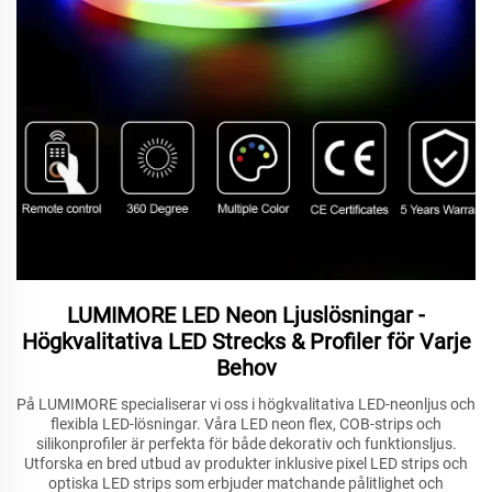
LUMIMORE LED Neon Ljuslösningar -
Högkvalitativa LED Strecks & Profiler för Varje
Behov
På LUMIMORE specialiserar vi oss i högkvalitativa LED-neonljus och
flexibla LED-lösningar. Våra LED neon flex, COB-strips och
silikonprofiler är perfekta för både dekorativ och funktionsljus.
Utforska en bred utbud av produkter inklusive pixel LED strips och
optiska LED strips som erbjuder matchande pålitlighet och