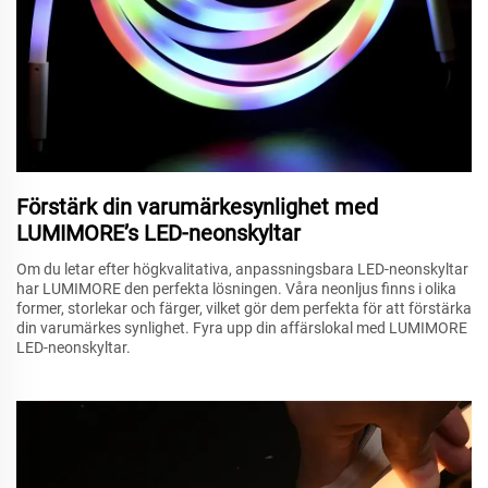
Förstärk din varumärkesynlighet med
LUMIMORE’s LED-neonskyltar
Om du letar efter högkvalitativa, anpassningsbara LED-neonskyltar
har LUMIMORE den perfekta lösningen. Våra neonljus finns i olika
former, storlekar och färger, vilket gör dem perfekta för att förstärka
din varumärkes synlighet. Fyra upp din affärslokal med LUMIMORE
LED-neonskyltar.