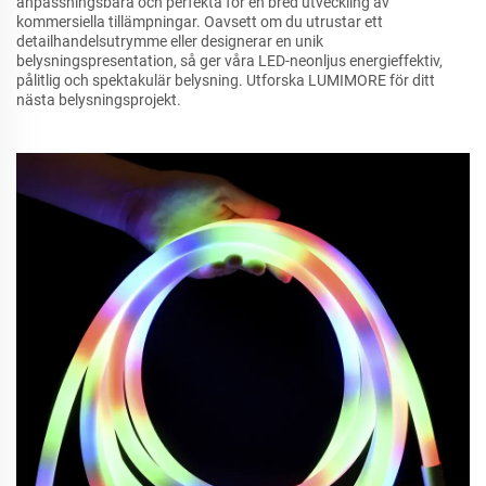
anpassningsbara och perfekta för en bred utveckling av
kommersiella tillämpningar. Oavsett om du utrustar ett
detailhandelsutrymme eller designerar en unik
belysningspresentation, så ger våra LED-neonljus energieffektiv,
pålitlig och spektakulär belysning. Utforska LUMIMORE för ditt
nästa belysningsprojekt.