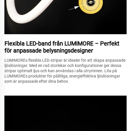
Flexibla LED-band från LUMIMORE – Perfekt
för anpassade belysningsdesigner
LUMIMOREs flexibla LED-stripar är idealer för att skapa anpassade
ljöslösningar. Med en rad storlekar och konfigurationer ger dessa
stripar optimalt ljus och kan användas i alla utrymmen. Lita på
LUMIMOREs produkter för pålitliga, energieffektiva ljöslösningar
som är anpassade efter dina behov.