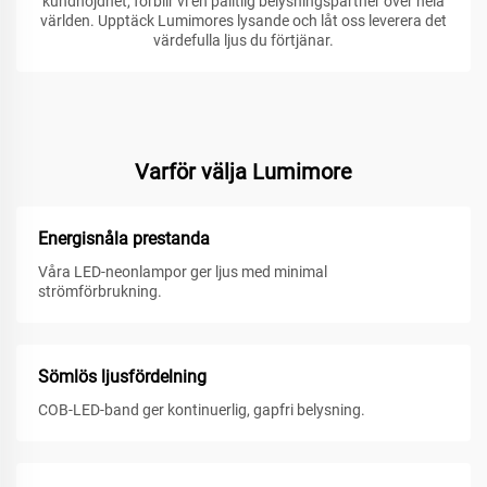
kundnöjdhet, förblir vi en pålitlig belysningspartner över hela
världen. Upptäck Lumimores lysande och låt oss leverera det
värdefulla ljus du förtjänar.
Varför välja Lumimore
Energisnåla prestanda
Våra LED-neonlampor ger ljus med minimal
strömförbrukning.
Sömlös ljusfördelning
COB-LED-band ger kontinuerlig, gapfri belysning.