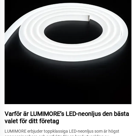
Varför är LUMIMORE’s LED-neonljus den bästa
valet för ditt företag
LUMIMORE erbjuder toppklassiga LED-neonljus som är högst