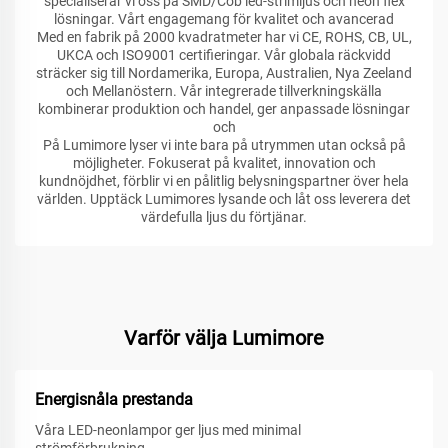
specialiserar vi oss på SMD/Cob led-strimljus och neon flex
lösningar. Vårt engagemang för kvalitet och avancerad
Med en fabrik på 2000 kvadratmeter har vi CE, ROHS, CB, UL,
UKCA och ISO9001 certifieringar. Vår globala räckvidd
sträcker sig till Nordamerika, Europa, Australien, Nya Zeeland
och Mellanöstern. Vår integrerade tillverkningskälla
kombinerar produktion och handel, ger anpassade lösningar
och
På Lumimore lyser vi inte bara på utrymmen utan också på
möjligheter. Fokuserat på kvalitet, innovation och
kundnöjdhet, förblir vi en pålitlig belysningspartner över hela
världen. Upptäck Lumimores lysande och låt oss leverera det
värdefulla ljus du förtjänar.
Varför välja Lumimore
Energisnåla prestanda
Våra LED-neonlampor ger ljus med minimal