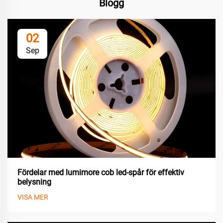
Blogg
02
Sep
Fördelar med lumimore cob led-spår för effektiv
belysning
VISA MER