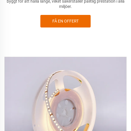
byggt för att hålla länge, vilket säkerställer pålitlig prestation i alla
miljöer.
FÅ EN OFFERT