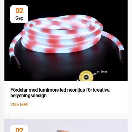
02
Sep
Fördelar med lumimore led neonljus för kreativa
belysningsdesign
VISA MER
02