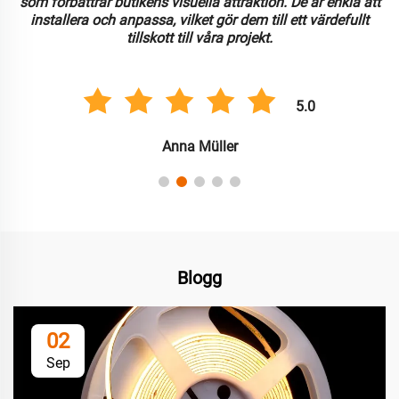
som förbättrar butikens visuella attraktion. De är enkla att
installera och anpassa, vilket gör dem till ett värdefullt
tillskott till våra projekt.
5.0
Anna Müller
Blogg
02
Sep