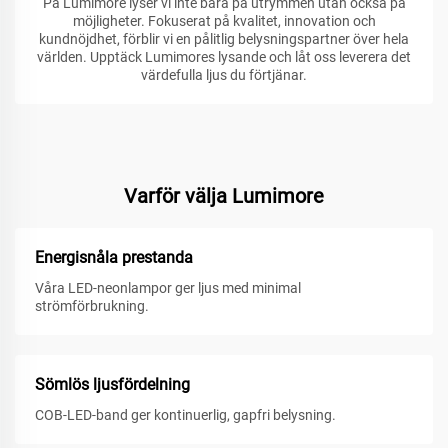
På Lumimore lyser vi inte bara på utrymmen utan också på
möjligheter. Fokuserat på kvalitet, innovation och
kundnöjdhet, förblir vi en pålitlig belysningspartner över hela
världen. Upptäck Lumimores lysande och låt oss leverera det
värdefulla ljus du förtjänar.
Varför välja Lumimore
Energisnåla prestanda
Våra LED-neonlampor ger ljus med minimal
strömförbrukning.
Sömlös ljusfördelning
COB-LED-band ger kontinuerlig, gapfri belysning.