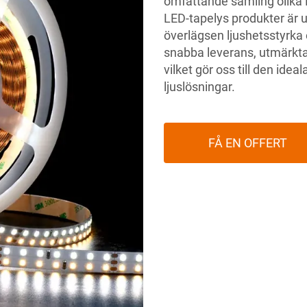
omfattande samling olika 
LED-tapelys produkter är 
överlägsen ljushetsstyrka o
snabba leverans, utmärkta
vilket gör oss till den idea
ljuslösningar.
FÅ EN OFFERT