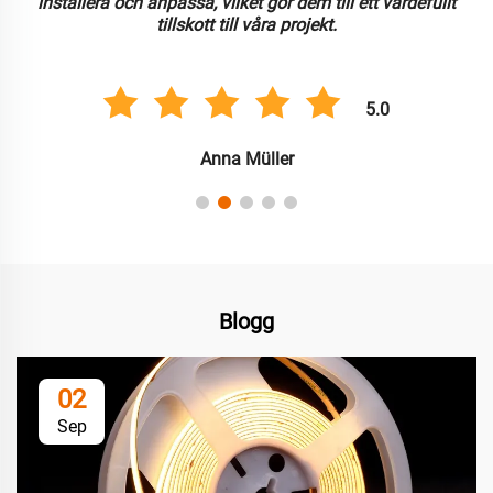
installera och anpassa, vilket gör dem till ett värdefullt
tillskott till våra projekt.
5.0
Anna Müller
Blogg
02
Sep