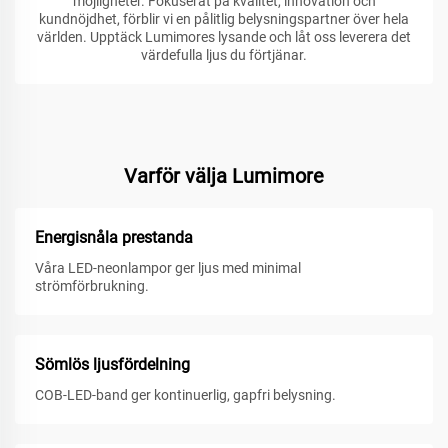
möjligheter. Fokuserat på kvalitet, innovation och
kundnöjdhet, förblir vi en pålitlig belysningspartner över hela
världen. Upptäck Lumimores lysande och låt oss leverera det
värdefulla ljus du förtjänar.
Varför välja Lumimore
Energisnåla prestanda
Våra LED-neonlampor ger ljus med minimal
strömförbrukning.
Sömlös ljusfördelning
COB-LED-band ger kontinuerlig, gapfri belysning.