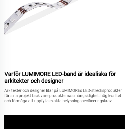
Varför LUMIMORE LED-band är idealiska för
arkitekter och designer
Arkitekter och designer litar på LUMIMOREs LED-strecksprodukter
för sina projekt tack vare produkternas mångsidighet, hög kvalitet
och förmåga att uppfylla exakta belysningspecificeringskrav.