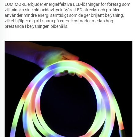
LUMIMORE erbjuder energieffektiva LED-lösningar för företag som
vill minska sin koldioxidavtryck. Våra LED-strecks och profiler
använder mindre energi samtidigt som de ger briljant belysning,
vilket hjälper dig att spara på energikostnader medan hög
prestanda i belysningen bibehålls.