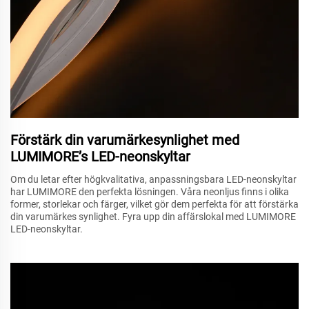
Förstärk din varumärkesynlighet med
LUMIMORE’s LED-neonskyltar
Om du letar efter högkvalitativa, anpassningsbara LED-neonskyltar
har LUMIMORE den perfekta lösningen. Våra neonljus finns i olika
former, storlekar och färger, vilket gör dem perfekta för att förstärka
din varumärkes synlighet. Fyra upp din affärslokal med LUMIMORE
LED-neonskyltar.