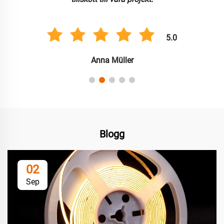
5.0
Anna Müller
Blogg
02
Sep