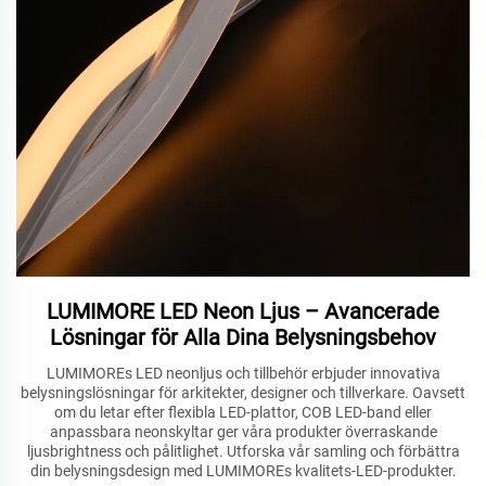
LUMIMORE LED Neon Ljus – Avancerade
Lösningar för Alla Dina Belysningsbehov
LUMIMOREs LED neonljus och tillbehör erbjuder innovativa
belysningslösningar för arkitekter, designer och tillverkare. Oavsett
om du letar efter flexibla LED-plattor, COB LED-band eller
anpassbara neonskyltar ger våra produkter överraskande
ljusbrightness och pålitlighet. Utforska vår samling och förbättra
din belysningsdesign med LUMIMOREs kvalitets-LED-produkter.