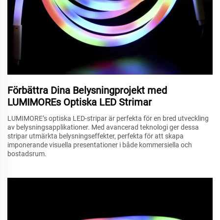
Förbättra Dina Belysningprojekt med
LUMIMOREs Optiska LED Strimar
LUMIMORE’s optiska LED-stripar är perfekta för en bred utveckling
av belysningsapplikationer. Med avancerad teknologi ger dessa
stripar utmärkta belysningseffekter, perfekta för att skapa
imponerande visuella presentationer i både kommersiella och
bostadsrum.