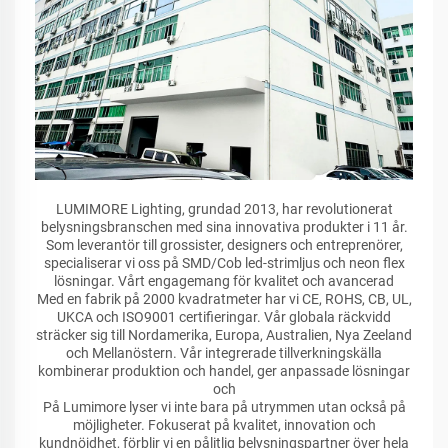
LUMIMORE Lighting, grundad 2013, har revolutionerat
belysningsbranschen med sina innovativa produkter i 11 år.
Som leverantör till grossister, designers och entreprenörer,
specialiserar vi oss på SMD/Cob led-strimljus och neon flex
lösningar. Vårt engagemang för kvalitet och avancerad
Med en fabrik på 2000 kvadratmeter har vi CE, ROHS, CB, UL,
UKCA och ISO9001 certifieringar. Vår globala räckvidd
sträcker sig till Nordamerika, Europa, Australien, Nya Zeeland
och Mellanöstern. Vår integrerade tillverkningskälla
kombinerar produktion och handel, ger anpassade lösningar
och
På Lumimore lyser vi inte bara på utrymmen utan också på
möjligheter. Fokuserat på kvalitet, innovation och
kundnöjdhet, förblir vi en pålitlig belysningspartner över hela