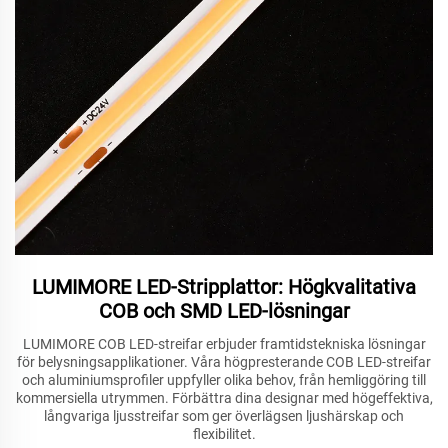
LUMIMORE LED-Stripplattor: Högkvalitativa
COB och SMD LED-lösningar
LUMIMORE COB LED-streifar erbjuder framtidstekniska lösningar
för belysningsapplikationer. Våra högpresterande COB LED-streifar
och aluminiumsprofiler uppfyller olika behov, från hemliggöring till
kommersiella utrymmen. Förbättra dina designar med högeffektiva,
långvariga ljusstreifar som ger överlägsen ljushärskap och
flexibilitet.