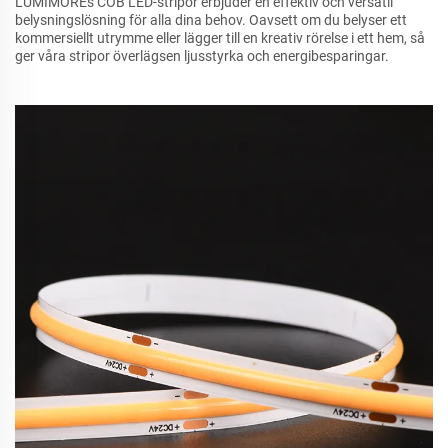
LUMIMOREs COB LED-stripor erbjuder en effektiv och versatil
belysningslösning för alla dina behov. Oavsett om du belyser ett
kommersiellt utrymme eller lägger till en kreativ rörelse i ett hem, så
ger våra stripor överlägsen ljusstyrka och energibesparingar.