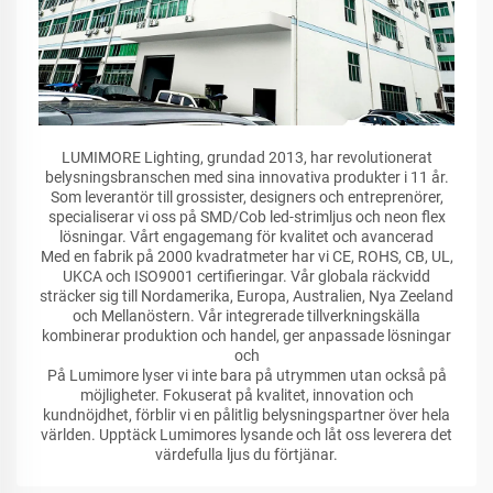
LUMIMORE Lighting, grundad 2013, har revolutionerat
belysningsbranschen med sina innovativa produkter i 11 år.
Som leverantör till grossister, designers och entreprenörer,
specialiserar vi oss på SMD/Cob led-strimljus och neon flex
lösningar. Vårt engagemang för kvalitet och avancerad
Med en fabrik på 2000 kvadratmeter har vi CE, ROHS, CB, UL,
UKCA och ISO9001 certifieringar. Vår globala räckvidd
sträcker sig till Nordamerika, Europa, Australien, Nya Zeeland
och Mellanöstern. Vår integrerade tillverkningskälla
kombinerar produktion och handel, ger anpassade lösningar
och
På Lumimore lyser vi inte bara på utrymmen utan också på
möjligheter. Fokuserat på kvalitet, innovation och
kundnöjdhet, förblir vi en pålitlig belysningspartner över hela
världen. Upptäck Lumimores lysande och låt oss leverera det
värdefulla ljus du förtjänar.