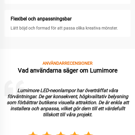
Flexibel och anpassningsbar
Lätt böjd och formad för att passa olika kreativa mönster.
ANVÄNDARRECENSIONER
Vad användarna säger om Lumimore
Att arbeta med Lumimore har varit en fantastisk
upplevelse. LED-neonlamporna är hållbara och ger utmärkt
ljusstyrka. Vi uppskattar anpassningsförmågan och
användarvänligheten, vilket har effektiviserat
installationsprocessen för flera kommersiella tillämpningar.