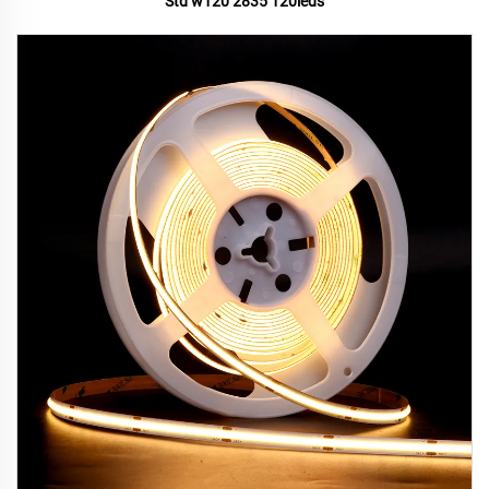
Std w120 2835 120leds