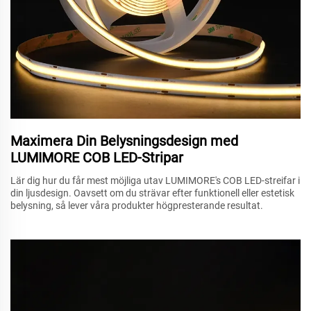
Maximera Din Belysningsdesign med
LUMIMORE COB LED-Stripar
Lär dig hur du får mest möjliga utav LUMIMORE's COB LED-streifar i
din ljusdesign. Oavsett om du strävar efter funktionell eller estetisk
belysning, så lever våra produkter högpresterande resultat.