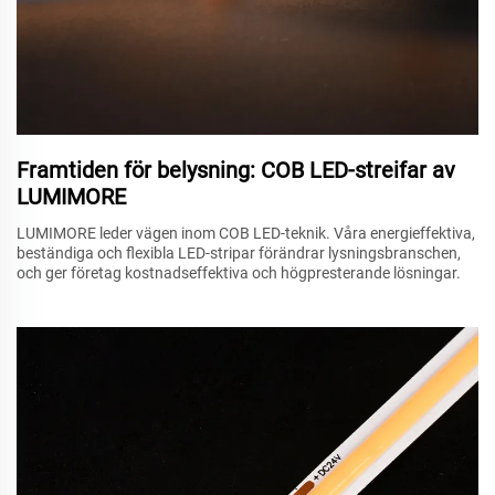
Framtiden för belysning: COB LED-streifar av
LUMIMORE
LUMIMORE leder vägen inom COB LED-teknik. Våra energieffektiva,
beständiga och flexibla LED-stripar förändrar lysningsbranschen,
och ger företag kostnadseffektiva och högpresterande lösningar.