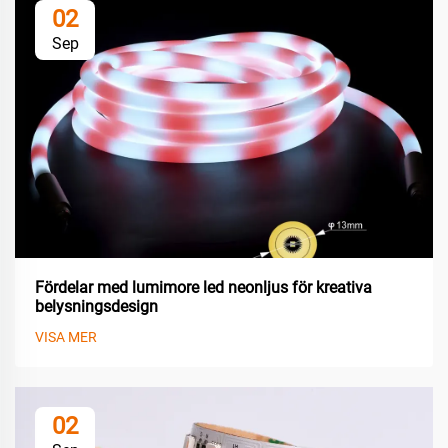
02
Sep
Fördelar med lumimore led neonljus för kreativa
belysningsdesign
VISA MER
02