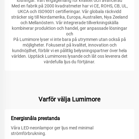
lösningar. Vårt engagemang för kvalitet och avancerad
Med en fabrik på 2000 kvadratmeter har vi CE, ROHS, CB, UL,
UKCA och ISO9001 certifieringar. Vår globala räckvidd
sträcker sig till Nordamerika, Europa, Australien, Nya Zeeland
och Mellanöstern. Vår integrerade tillverkningskälla
kombinerar produktion och handel, ger anpassade lösningar
och
På Lumimore lyser vi inte bara på utrymmen utan också på
möjligheter. Fokuserat på kvalitet, innovation och
kundnöjdhet, förblir vi en pålitlig belysningspartner över hela
världen. Upptäck Lumimores lysande och låt oss leverera det
värdefulla ljus du förtjänar.
Varför välja Lumimore
Energisnåla prestanda
Våra LED-neonlampor ger ljus med minimal
strömförbrukning.