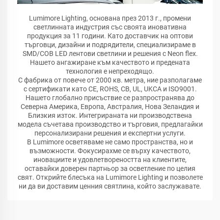
Lumimore Lighting, основана през 2013 г., промени
светлинната индустрия със своята иновативна
продукция за 11 години. Като доставчик на оптови
търговци, дизайни и подрядители, специализираме в
SMD/COB LED лентови светлини и решения с Neon flex.
Нашето ангажиране към качеството и предената
технология е непреходящо.
С фабрика от повече от 2000 кв. метра, ние разполагаме
с сертификати като CE, ROHS, CB, UL, UKCA и ISO9001.
Нашето глобално присъствие се разпространява до
Северна Америка, Европа, Австралия, Нова Зеландия и
Близкия изток. Интегрираната ни производствена
модела съчетава производство и търговия, предлагайки
персонализирани решения и експертни услуги.
В Lumimore осветяваме не само пространства, но и
възможности. Фокусирахме се върху качеството,
иновациите и удовлетвореността на клиентите,
оставайки доверен партньор за осветление по целия
свят. Открийте блесъка на Lumimore Lighting и позволете
ни да ви доставим ценния святлина, който заслужавате.