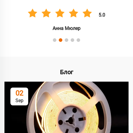
5.0
Анна Мюлер
Блог
02
Sep