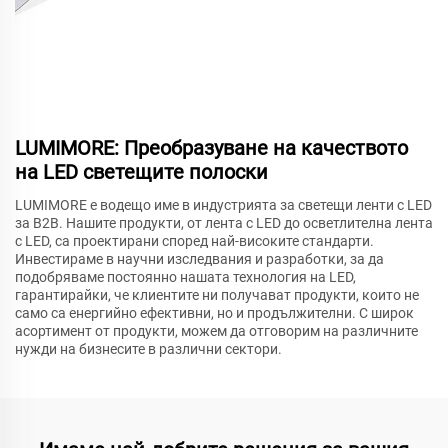
LUMIMORE: Преобразуване на качеството
на LED светещите полоски
LUMIMORE е водещо име в индустрията за светещи ленти с LED
за B2B. Нашите продукти, от лента с LED до осветлителна лента
с LED, са проектирани според най-високите стандарти.
Инвестираме в научни изследвания и разработки, за да
подобряваме постоянно нашата технология на LED,
гарантирайки, че клиентите ни получават продукти, които не
само са енергийно ефективни, но и продължителни. С широк
асортимент от продукти, можем да отговорим на различните
нужди на бизнесите в различни сектори.