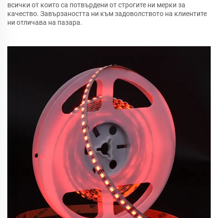
всички от които са потвърдени от строгите ни мерки за
качество. Завързаността ни към задоволството на клиентите
ни отличава на пазара.