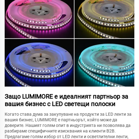
Защо LUMIMORE е идеалният партньор за
вашия бизнес с LED светещи полоски
Когато става дума за закупуване на продукти за LED ленти за
вашия бизнес, LUMIMORE е партньорът, който може да
доверите. Нашият голям опит в индустрията ни позволява да
разбираме специфичните изисквания на клиенти B2B.
Предлагаме голям избор от LED ленти и осветлителни ленти,