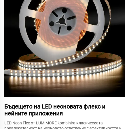
Бъдещето на LED неоновата флекс и
нейните приложения
LED Neon Flex от LUMIMORE kombinira класическата
привлекателност на неоновото осветление с ефективността и