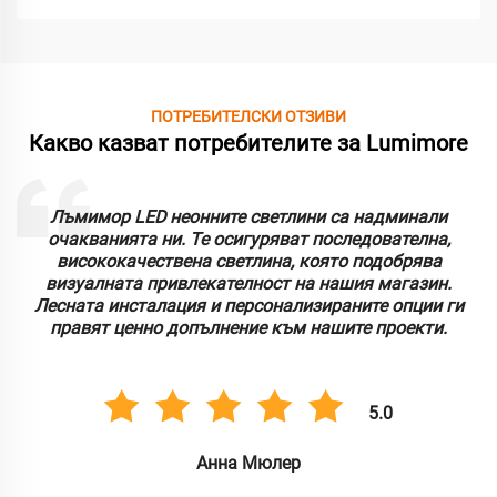
ПОТРЕБИТЕЛСКИ ОТЗИВИ
Какво казват потребителите за Lumimore
Работата с Лумимор беше страхотно преживяване.
Техните светодиодни неонни лампи са трайни и
предлагат отлична яркост. Оценяваме адаптивността
и лекотата на употреба, което е опростило процеса на
инсталиране за множество търговски приложения.
5.0
Карлос Гонзалес