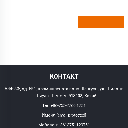
КОНТАКТ
Add: 3Ф, зд. №1, промишлената зона Шенгуан, ул. Шилонг,
г. Шиyan, Шенжен 518108, Китай
Тел:
+86-755-2760 1751
Имейл:
[email protected]
Мобилен:
+8613751129751