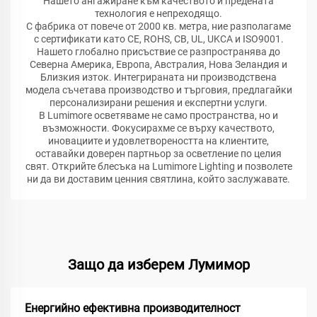
Нашето ангажиране към качеството и предената
технология е непреходящо.
С фабрика от повече от 2000 кв. метра, ние разполагаме
с сертификати като CE, ROHS, CB, UL, UKCA и ISO9001.
Нашето глобално присъствие се разпространява до
Северна Америка, Европа, Австралия, Нова Зеландия и
Близкия изток. Интегрираната ни производствена
модела съчетава производство и търговия, предлагайки
персонализирани решения и експертни услуги.
В Lumimore осветяваме не само пространства, но и
възможности. Фокусирахме се върху качеството,
иновациите и удовлетвореността на клиентите,
оставайки доверен партньор за осветление по целия
свят. Открийте блесъка на Lumimore Lighting и позволете
ни да ви доставим ценния святлина, който заслужавате.
Защо да изберем Лумимор
Енергийно ефективна производителност