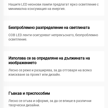
Нашите LED неонови лампи предлагат ярко осветление с
минимална консумация на енергия.
Безпроблемно разпределение на светлината
COB LED ленти осигуряват непрекъснато, безпроблемно
осветление.
Използва се за определяне на дължината на
изображението
Лесно се реже и разширява, за да отговаря на всяко
изискване за проект или дизайн.
Гъвкав и приспособим
Лесно се огъва и оформя, за да се впише в различни
творчески дизайни.