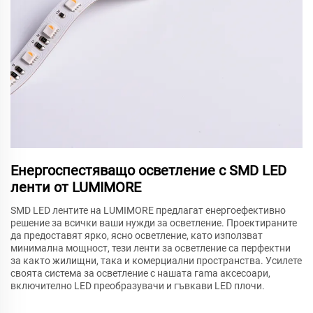
Енергоспестяващо осветление с SMD LED
ленти от LUMIMORE
SMD LED лентите на LUMIMORE предлагат енергоефективно
решение за всички ваши нужди за осветление. Проектираните
да предоставят ярко, ясно осветление, като използват
минимална мощност, тези ленти за осветление са перфектни
за както жилищни, така и комерциални пространства. Усилете
своята система за осветление с нашата гama аксесоари,
включително LED преобразувачи и гъвкави LED плочи.