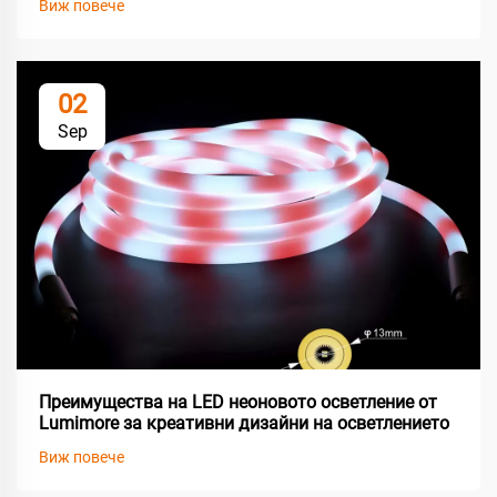
Виж повече
02
Sep
Преимущества на LED неоновото осветление от
Lumimore за креативни дизайни на осветлението
Виж повече