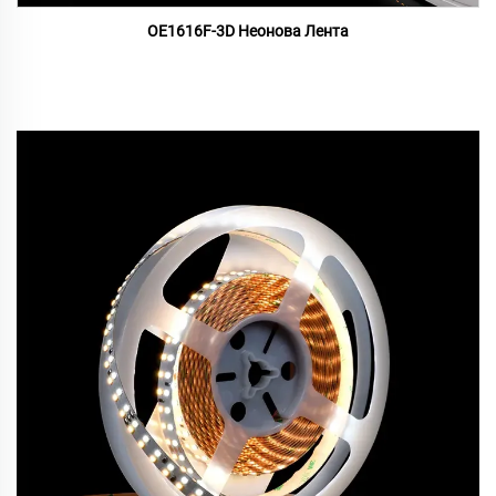
OE1616F-3D Неонова Лента