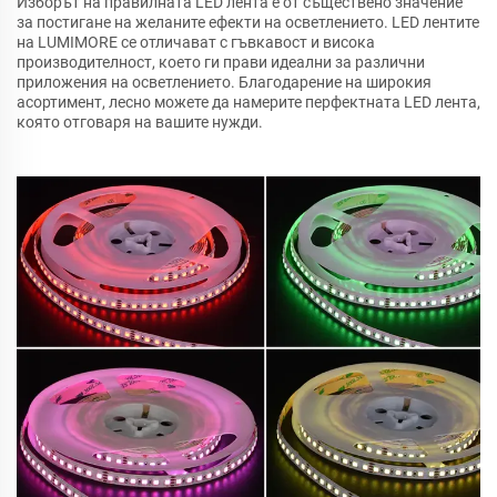
Изборът на правилната LED лента е от съществено значение
за постигане на желаните ефекти на осветлението. LED лентите
на LUMIMORE се отличават с гъвкавост и висока
производителност, което ги прави идеални за различни
приложения на осветлението. Благодарение на широкия
асортимент, лесно можете да намерите перфектната LED лента,
която отговаря на вашите нужди.