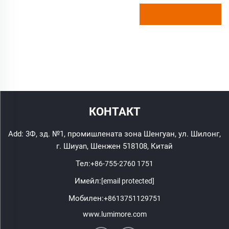
КОНТАКТ
Add: 3Ф, зд. №1, промишлената зона Шенгуан, ул. Шилонг,
г. Шиyan, Шенжен 518108, Китай
Тел:
+86-755-2760 1751
Имейл:
[email protected]
Мобилен:
+8613751129751
www.lumimore.com