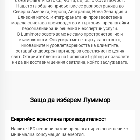
с сертификати като CE, ROHS, CB, UL, UKCA и ISO9001.
Нашето глобално присъствие се разпространява до
Северна Америка, Европа, Австралия, Нова Зеландия и
Близкия изток. Интегрираната ни производствена
модела съчетава производство и търговия, предлагайки
персонализирани решения и експертни услуги.
В Lumimore осветяваме не само пространства, но и
възможности. Фокусирахме се върху качеството,
иновациите и удовлетвореността на клиентите,
оставайки доверен партньор за осветление по целия
свят. Открийте блесъка на Lumimore Lighting и позволете
ни да ви доставим ценния святлина, който заслужавате.
Защо да изберем Лумимор
Енергийно ефективна производителност
Нашите LED неонови лампи предлагат ярко осветление с
минимална консумация на енергия.