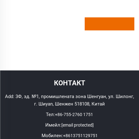
КОНТАКТ
Add: 3Ф, зд. №1, промишлената зона Шенгуан, ул. Шилонг,
г. Шиyan, Шенжен 518108, Китай
Тел:
+86-755-2760 1751
Имейл:
[email protected]
Мобилен:
+8613751129751