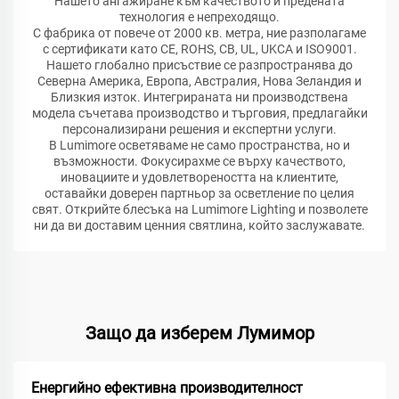
Нашето ангажиране към качеството и предената
технология е непреходящо.
С фабрика от повече от 2000 кв. метра, ние разполагаме
с сертификати като CE, ROHS, CB, UL, UKCA и ISO9001.
Нашето глобално присъствие се разпространява до
Северна Америка, Европа, Австралия, Нова Зеландия и
Близкия изток. Интегрираната ни производствена
модела съчетава производство и търговия, предлагайки
персонализирани решения и експертни услуги.
В Lumimore осветяваме не само пространства, но и
възможности. Фокусирахме се върху качеството,
иновациите и удовлетвореността на клиентите,
оставайки доверен партньор за осветление по целия
свят. Открийте блесъка на Lumimore Lighting и позволете
ни да ви доставим ценния святлина, който заслужавате.
Защо да изберем Лумимор
Енергийно ефективна производителност