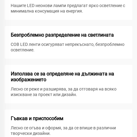
Нашите LED неонови лампи предлагат ярко осветление с
минимална консумация на енергия.
Безпроблемно разпределение на светлината
COB LED ленти осигуряват непрекъснато, безпроблемно
осветление.
Използва се за определяне на дължината на
изображението
Лесно се реже и разширява, за да отговаря на всяко
изискване за проект или дизайн.
Гъвкав и приспособим
Лесно се огъва и оформя, за да се впише в различни
творчески дизайни.