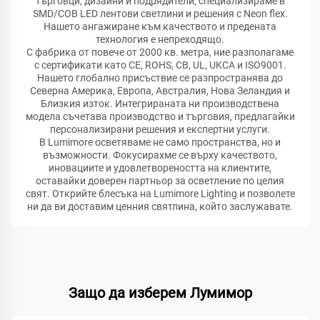
търговци, дизайни и подрядители, специализираме в
SMD/COB LED лентови светлини и решения с Neon flex.
Нашето ангажиране към качеството и предената
технология е непреходящо.
С фабрика от повече от 2000 кв. метра, ние разполагаме
с сертификати като CE, ROHS, CB, UL, UKCA и ISO9001.
Нашето глобално присъствие се разпространява до
Северна Америка, Европа, Австралия, Нова Зеландия и
Близкия изток. Интегрираната ни производствена
модела съчетава производство и търговия, предлагайки
персонализирани решения и експертни услуги.
В Lumimore осветяваме не само пространства, но и
възможности. Фокусирахме се върху качеството,
иновациите и удовлетвореността на клиентите,
оставайки доверен партньор за осветление по целия
свят. Открийте блесъка на Lumimore Lighting и позволете
ни да ви доставим ценния святлина, който заслужавате.
Защо да изберем Лумимор