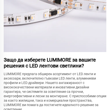
Защо да изберете LUMIMORE за вашите
решения с LED лентови светлини?
LUMIMORE предлага обширен асортимент от LED ленти и
аксесоари, включително гъвкави LED ленти, алуминиеви
профили и LED драйвери. Нашето ангажираност с
висококачествени материали и иновативни дизайни
гарантира, че системите за осветление са прочни,
енергоефективни и лесни за монтиране. С приспособими опции
за както жилищни, така и комерциални пространства,
LUMIMORE ви помага да постигнете идеалното решение за
осветление.