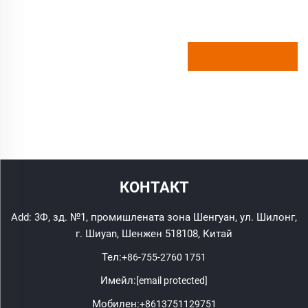
КОНТАКТ
Add: 3Ф, зд. №1, промишлената зона Шенгуан, ул. Шилонг,
г. Шиyan, Шенжен 518108, Китай
Тел:
+86-755-2760 1751
Имейл:
[email protected]
Мобилен:
+8613751129751