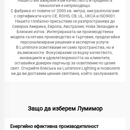
Нашето ангажиране към качеството и предената
технология е непреходящо.
С фабрика от повече от 2000 кв. метра, ние разполагаме
с сертификати като CE, ROHS, CB, UL, UKCA и ISO9001.
Нашето глобално присъствие се разпространява до
Северна Америка, Европа, Австралия, Нова Зеландия и
Близкия изток. Интегрираната ни производствена
модела съчетава производство и търговия, предлагайки
персонализирани решения и експертни услуги.
В Lumimore осветяваме не само пространства, но и
възможности. Фокусирахме се върху качеството,
иновациите и удовлетвореността на клиентите,
оставайки доверен партньор за осветление по целия
свят. Открийте блесъка на Lumimore Lighting и позволете
ни да ви доставим ценния святлина, който заслужавате.
Защо да изберем Лумимор
Енергийно ефективна производителност