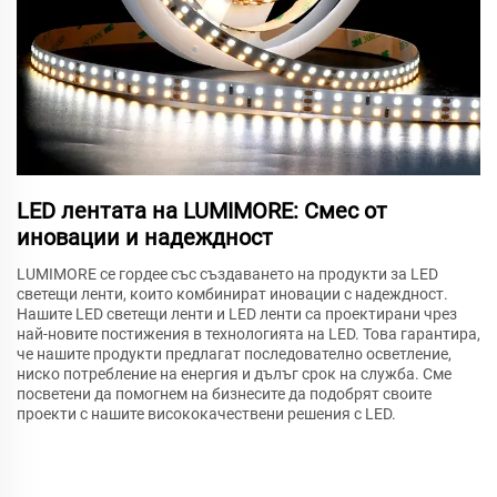
LED лентата на LUMIMORE: Смес от
иновации и надеждност
LUMIMORE се гордее със създаването на продукти за LED
светещи ленти, които комбинират иновации с надеждност.
Нашите LED светещи ленти и LED ленти са проектирани чрез
най-новите постижения в технологията на LED. Това гарантира,
че нашите продукти предлагат последователно осветление,
ниско потребление на енергия и дълъг срок на служба. Сме
посветени да помогнем на бизнесите да подобрят своите
проекти с нашите висококачествени решения с LED.