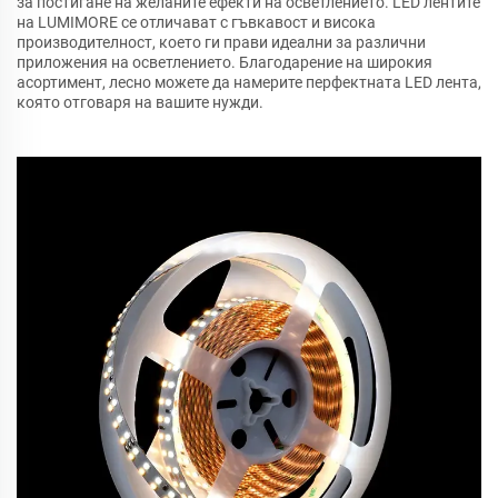
за постигане на желаните ефекти на осветлението. LED лентите
на LUMIMORE се отличават с гъвкавост и висока
производителност, което ги прави идеални за различни
приложения на осветлението. Благодарение на широкия
асортимент, лесно можете да намерите перфектната LED лента,
която отговаря на вашите нужди.