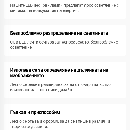
Нашите LED неонови лампи предлагат ярко осветление с
минимална консумация на енергия.
Безпроблемно разпределение на светлината
COB LED ленти осигуряват непрекъснато, безпроблемно
осветление.
Използва се за определяне на дължината на
изображението
Лесно се реже и разширява, за да отговаря на всяко
изискване за проект или дизайн.
Гъвкав и приспособим
Лесно се огъва и оформя, за да се впише в различни
творчески дизайни.