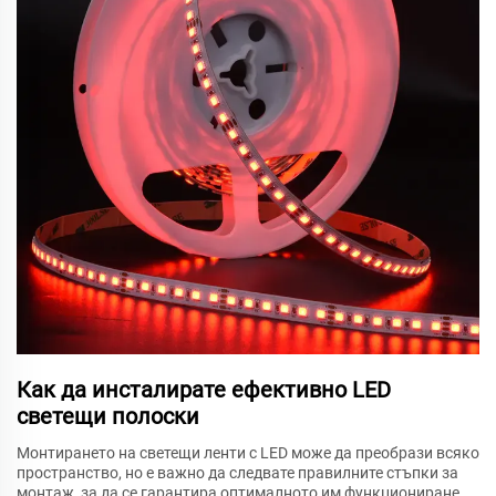
Как да инсталирате ефективно LED
светещи полоски
Монтирането на светещи ленти с LED може да преобрази всяко
пространство, но е важно да следвате правилните стъпки за
монтаж, за да се гарантира оптималното им функциониране.