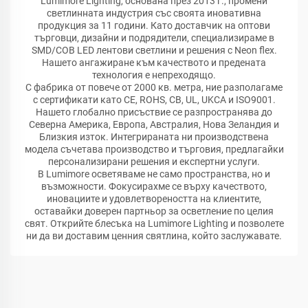
Lumimore Lighting, основана през 2013 г., промени
светлинната индустрия със своята иновативна
продукция за 11 години. Като доставчик на оптови
търговци, дизайни и подрядители, специализираме в
SMD/COB LED лентови светлини и решения с Neon flex.
Нашето ангажиране към качеството и предената
технология е непреходящо.
С фабрика от повече от 2000 кв. метра, ние разполагаме
с сертификати като CE, ROHS, CB, UL, UKCA и ISO9001.
Нашето глобално присъствие се разпространява до
Северна Америка, Европа, Австралия, Нова Зеландия и
Близкия изток. Интегрираната ни производствена
модела съчетава производство и търговия, предлагайки
персонализирани решения и експертни услуги.
В Lumimore осветяваме не само пространства, но и
възможности. Фокусирахме се върху качеството,
иновациите и удовлетвореността на клиентите,
оставайки доверен партньор за осветление по целия
свят. Открийте блесъка на Lumimore Lighting и позволете
ни да ви доставим ценния святлина, който заслужавате.