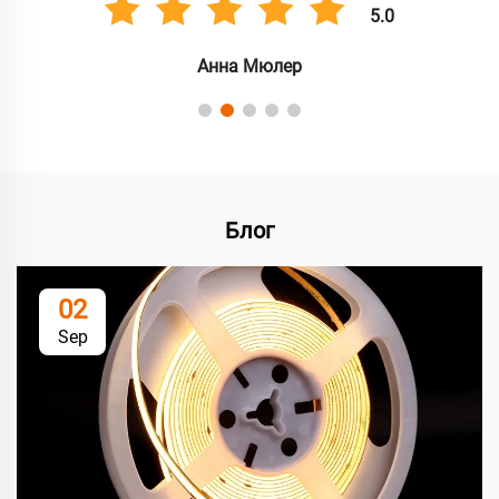
5.0
Анна Мюлер
Блог
02
Sep