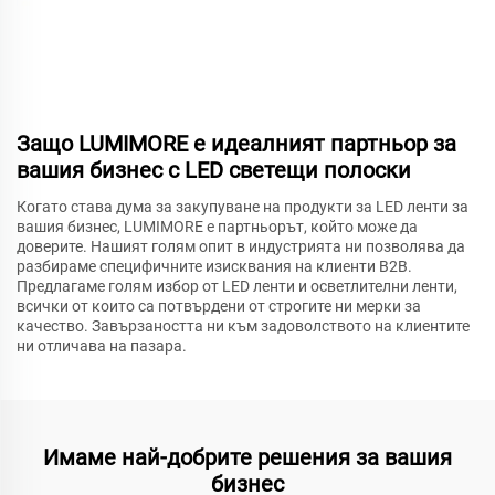
Защо LUMIMORE е идеалният партньор за
вашия бизнес с LED светещи полоски
Когато става дума за закупуване на продукти за LED ленти за
вашия бизнес, LUMIMORE е партньорът, който може да
доверите. Нашият голям опит в индустрията ни позволява да
разбираме специфичните изисквания на клиенти B2B.
Предлагаме голям избор от LED ленти и осветлителни ленти,
всички от които са потвърдени от строгите ни мерки за
качество. Завързаността ни към задоволството на клиентите
ни отличава на пазара.
Имаме най-добрите решения за вашия
бизнес