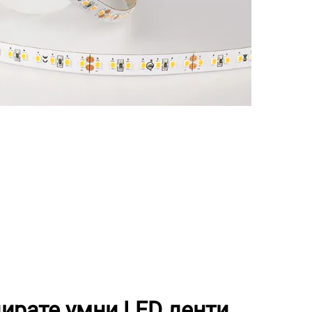
лирате умни LED ленти