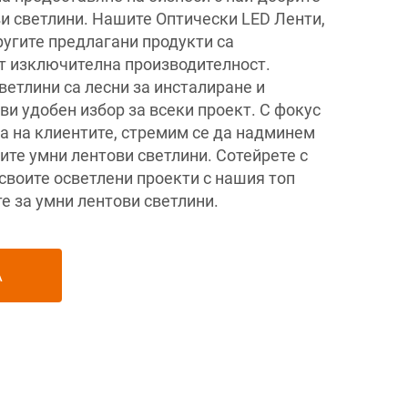
ви светлини. Нашите Оптически LED Ленти,
ругите предлагани продукти са
т изключителна производителност.
ветлини са лесни за инсталиране и
ви удобен избор за всеки проект. С фокус
а на клиентите, стремим се да надминем
ите умни лентови светлини. Сотейрете с
воите осветлени проекти с нашия топ
е за умни лентови светлини.
А