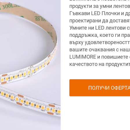
продукти за умни ленто
Гъвкави LED Плочки и д
проектирани да доставя
Умните ни LED лентови с
поддръжка, което ги пра
върху удовлетвореностт
вашите очаквания с наш
LUMIMORE и повишиете с
качеството на продуктит
ПОЛУЧИ ОФЕРТ