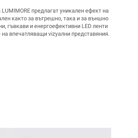
на LUMIMORE предлагат уникален ефект на
ален както за вътрешно, така и за външно
ни, гъвкави и енергоефективни LED ленти
е на впечатляващи vizуални представяния.