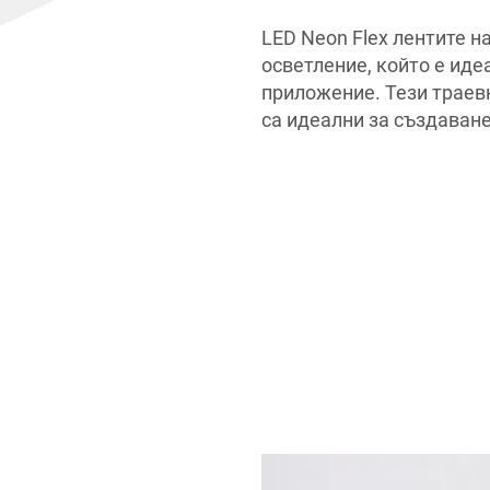
LED Neon Flex лентите 
осветление, който е иде
приложение. Тези траев
са идеални за създаван