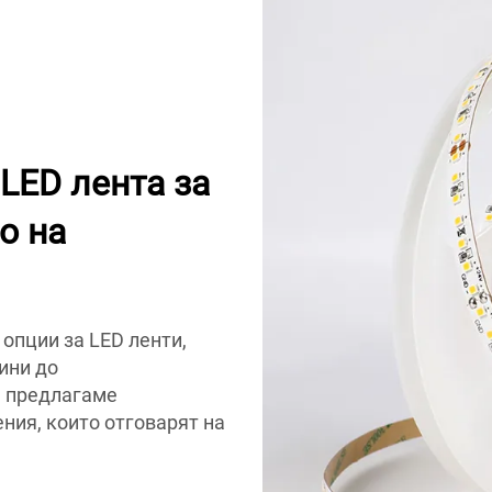
LED лента за
о на
опции за LED ленти,
ини до
е предлагаме
ния, които отговарят на