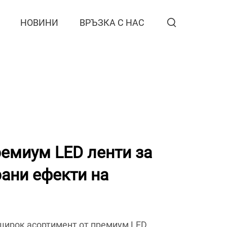
НОВИНИ
ВРЪЗКА С НАС
емиум LED ленти за
ани ефекти на
широк асортимент от премиум LED