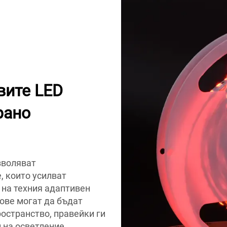
вите LED
рано
зволяват
, които усилват
 на техния адаптивен
тове могат да бъдат
ространство, правейки ги
 на осветление.