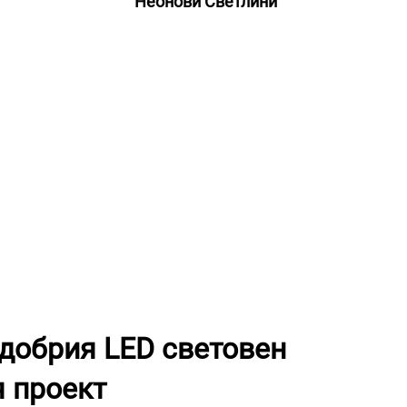
Неонови Светлини
-добрия LED световен
я проект