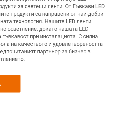
одукти за светещи ленти. От Гъвкави LED
ите продукти са направени от най-добри
рната технология. Нашите LED ленти
но осветление, докато нашата LED
 гъвкавост при инсталацията. С силна
ола на качеството и удовлетвореността
редпочитаният партньор за бизнес в
етлението.
А