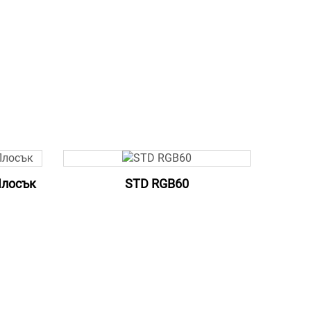
Плосък
STD RGB60