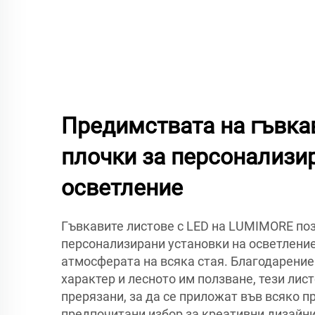
Предимствата на гъвка
плочки за персонализи
осветление
Гъвкавите листове с LED на LUMIMORE по
персонализирани установки на осветление
атмосферата на всяка стая. Благодарение
характер и лесното им ползване, тези лис
прерязани, за да се приложат във всяко п
предпочитани избор за креативни дизайни