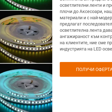
осветлителни ленти и пр
плочи до Аксесоари, наш
материали и с най-моде
предлагат последовател
осветлителна лента дава
ангажираност към контр
на клиентите, ние сме п
индустрията на LED осв
ПОЛУЧИ ОФЕРТ