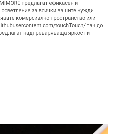
UMIMORE предлагат ефикасен и
 осветление за всички вашите нужди.
явате комерсиално пространство или
ithubusercontent.com/touchTouch/ тач до
предлагат надпреваряваща яркост и