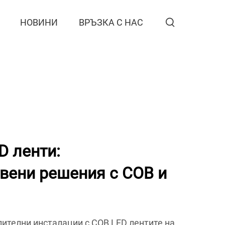
НОВИНИ
ВРЪЗКА С НАС
 ленти:
вени решения с COB и
лителни инсталации с COB LED лентите на