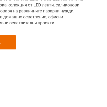
а колекция от LED ленти, силиконови
говаря на различните пазарни нужди.
в домашно осветление, офисни
ивни осветлителни проекти.
А