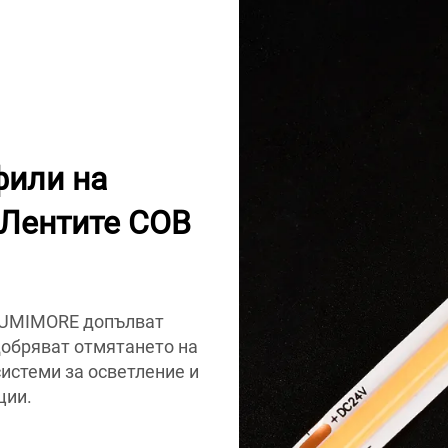
фили на
Лентите COB
LUMIMORE допълват
добряват отмятането на
истеми за осветление и
ции.