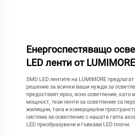
Енергоспестяващо осве
LED ленти от LUMIMOR
SMD LED лентите на LUMIMORE предлагат
решение за всички ваши нужди за осветл
предоставят ярко, ясно осветление, като
мощност, тези ленти за осветление са пер
жилищни, така и комерциални пространств
система за осветление с нашата гama акс
LED преобразувачи и гъвкави LED плочи.