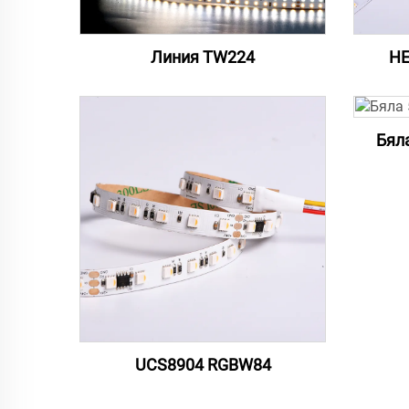
Линия TW224
HE
Бял
UCS8904 RGBW84