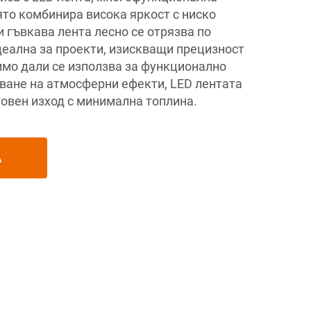
ято комбинира висока яркост с ниско
 гъвкава лента лесно се отрязва по
деална за проекти, изискващи прецизност
имо дали се използва за функционално
аване на атмосферни ефекти, LED лентата
товен изход с минимална топлина.
А