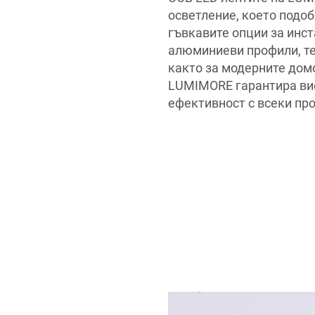
осветление, което подоб
гъвкавите опции за инс
алюминиеви профили, те
както за модерните домо
LUMIMORE гарантира вис
ефективност с всеки про