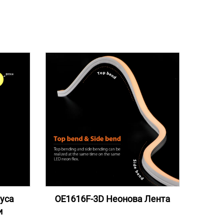
уса
OE1616F-3D Неонова Лента
и