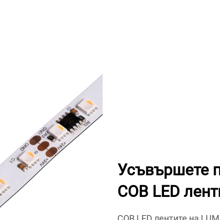
Усъвършете п
COB LED лент
COB LED лентите на LU