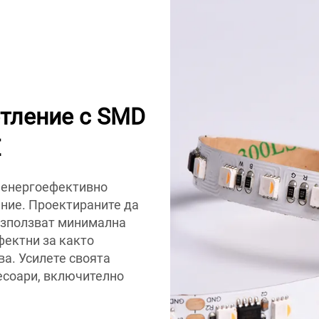
тление с SMD
E
 енергоефективно
ение. Проектираните да
 използват минимална
фектни за както
а. Усилете своята
есоари, включително