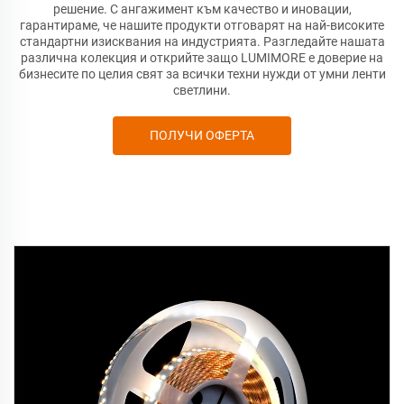
решение. С ангажимент към качество и иновации,
гарантираме, че нашите продукти отговарят на най-високите
стандартни изисквания на индустрията. Разгледайте нашата
различна колекция и открийте защо LUMIMORE е доверие на
бизнесите по целия свят за всички техни нужди от умни ленти
светлини.
ПОЛУЧИ ОФЕРТА