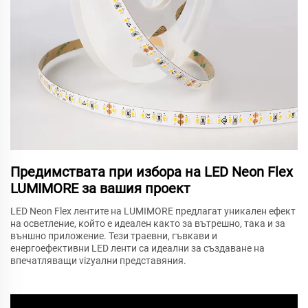
Предимствата при избора на LED Neon Flex
LUMIMORE за вашия проект
LED Neon Flex лентите на LUMIMORE предлагат уникален ефект
на осветление, който е идеален както за вътрешно, така и за
външно приложение. Тези траевни, гъвкави и
енергоефективни LED ленти са идеални за създаване на
впечатляващи vizуални представяния.