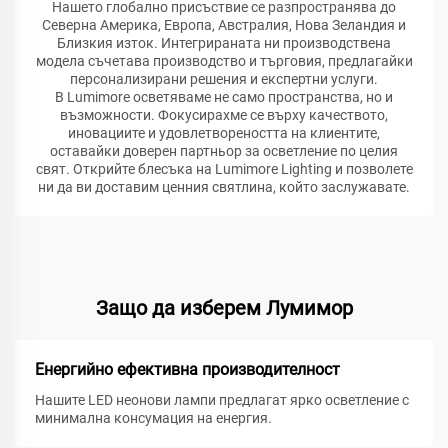
Нашето глобално присъствие се разпространява до
Северна Америка, Европа, Австралия, Нова Зеландия и
Близкия изток. Интегрираната ни производствена
модела съчетава производство и търговия, предлагайки
персонализирани решения и експертни услуги.
В Lumimore осветяваме не само пространства, но и
възможности. Фокусирахме се върху качеството,
иновациите и удовлетвореността на клиентите,
оставайки доверен партньор за осветление по целия
свят. Открийте блесъка на Lumimore Lighting и позволете
ни да ви доставим ценния святлина, който заслужавате.
Защо да изберем Лумимор
Енергийно ефективна производителност
Нашите LED неонови лампи предлагат ярко осветление с
минимална консумация на енергия.