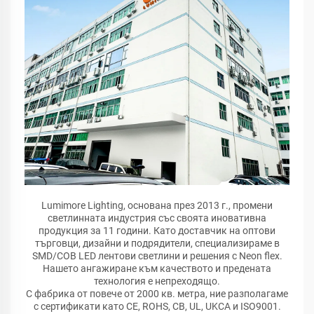
Lumimore Lighting, основана през 2013 г., промени
светлинната индустрия със своята иновативна
продукция за 11 години. Като доставчик на оптови
търговци, дизайни и подрядители, специализираме в
SMD/COB LED лентови светлини и решения с Neon flex.
Нашето ангажиране към качеството и предената
технология е непреходящо.
С фабрика от повече от 2000 кв. метра, ние разполагаме
с сертификати като CE, ROHS, CB, UL, UKCA и ISO9001.