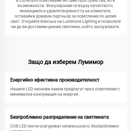
В Lumimore осветяваме не само пространства, но и
възможности. Фокусирахме се върху качеството,
иновациите и удовлетвореността на клиентите,
оставайки доверен партньор за осветление по целия
свят. Открийте блесъка на Lumimore Lighting и позволете
ни да ви доставим ценния святлина, който заслужавате.
Защо да изберем Лумимор
Енергийно ефективна производителност
Нашите LED неонови лампи предлагат ярко осветление с
минимална консумация на енергия.
Безпроблемно разпределение на светлината
COB LED ленти осигуряват непрекъснато, безпроблемно