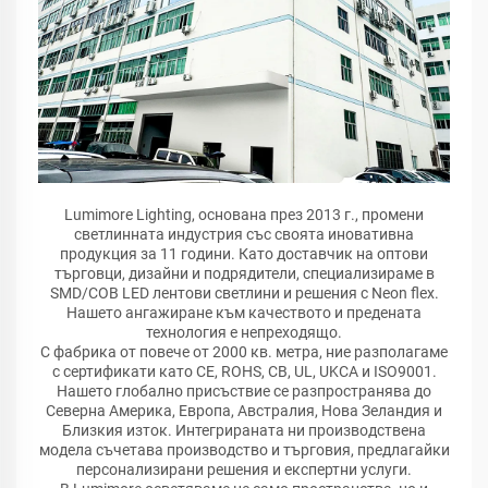
Lumimore Lighting, основана през 2013 г., промени
светлинната индустрия със своята иновативна
продукция за 11 години. Като доставчик на оптови
търговци, дизайни и подрядители, специализираме в
SMD/COB LED лентови светлини и решения с Neon flex.
Нашето ангажиране към качеството и предената
технология е непреходящо.
С фабрика от повече от 2000 кв. метра, ние разполагаме
с сертификати като CE, ROHS, CB, UL, UKCA и ISO9001.
Нашето глобално присъствие се разпространява до
Северна Америка, Европа, Австралия, Нова Зеландия и
Близкия изток. Интегрираната ни производствена
модела съчетава производство и търговия, предлагайки
персонализирани решения и експертни услуги.