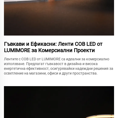
Гъвкави и Ефикасни: Ленти COB LED от
LUMIMORE за Комерсиални Проекти
Лентите с COB LED от LUMIMORE са идеални за комерсиално
използване. Предлагат гъвкавост в дизайна и висока
енергетична ефективност, осигурявайки надеждни решения за
осветление на магазини, офиси и други пространства.