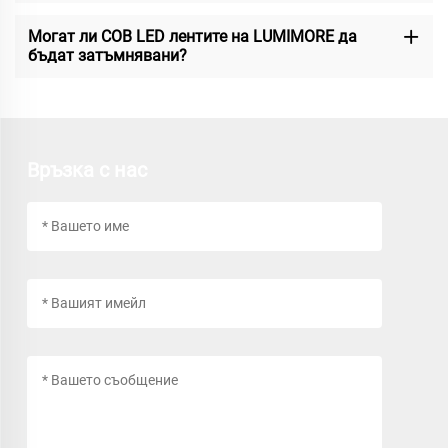
Могат ли COB LED лентите на LUMIMORE да
бъдат затъмнявани?
Връзка с нас