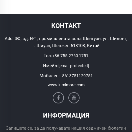
КОНТАКТ
Add: 3Ф, зд. №1, промишлената зона Шенгуан, ул. Шилонг,
г. Шиyan, Шенжен 518108, Китай
Тел:
+86-755-2760 1751
Имейл:
[email protected]
Мобилен:
+8613751129751
www.lumimore.com
ИНФОРМАЦИЯ
Запишете се, за да получавате нашия седмичен бюлетин