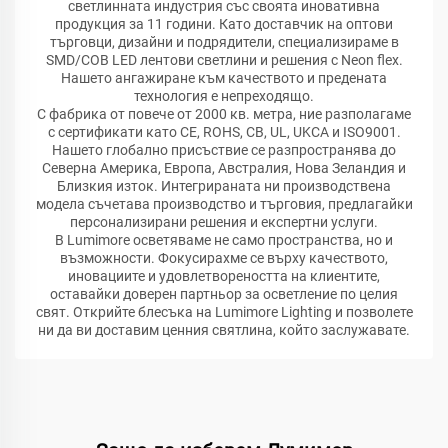
светлинната индустрия със своята иновативна
продукция за 11 години. Като доставчик на оптови
търговци, дизайни и подрядители, специализираме в
SMD/COB LED лентови светлини и решения с Neon flex.
Нашето ангажиране към качеството и предената
технология е непреходящо.
С фабрика от повече от 2000 кв. метра, ние разполагаме
с сертификати като CE, ROHS, CB, UL, UKCA и ISO9001.
Нашето глобално присъствие се разпространява до
Северна Америка, Европа, Австралия, Нова Зеландия и
Близкия изток. Интегрираната ни производствена
модела съчетава производство и търговия, предлагайки
персонализирани решения и експертни услуги.
В Lumimore осветяваме не само пространства, но и
възможности. Фокусирахме се върху качеството,
иновациите и удовлетвореността на клиентите,
оставайки доверен партньор за осветление по целия
свят. Открийте блесъка на Lumimore Lighting и позволете
ни да ви доставим ценния святлина, който заслужавате.