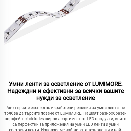
Умни ленти за осветление от LUMIMORE:
Надеждни и ефективни за всички вашите
нужди за осветление
Ако търсите експертно изработени решения за умни ленти, не
трябва да търсите повече от LUMIMORE. Нашият разнообразен
портфей includcludes широк асортимент от LED продукти, които
са перфектни за приложения на умни LED ленти и умни
световни ленти. Използваме най-новата технология и най-