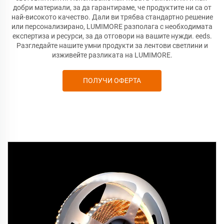
добри материали, за да гарантираме, че продуктите ни са от
най-високото качество. Дали ви трябва стандартно решение
или персонализирано, LUMIMORE разполага с необходимата
експертиза и ресурси, за да отговори на вашите нужди.
eeds.
Разгледайте нашите умни продукти за лентови светлини и
изживейте разликата на LUMIMORE.
ПОЛУЧИ ОФЕРТА