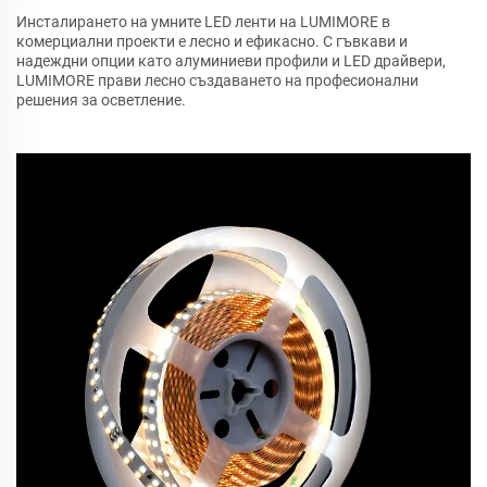
Инсталирането на умните LED ленти на LUMIMORE в
комерциални проекти е лесно и ефикасно. С гъвкави и
надеждни опции като алуминиеви профили и LED драйвери,
LUMIMORE прави лесно създаването на професионални
решения за осветление.