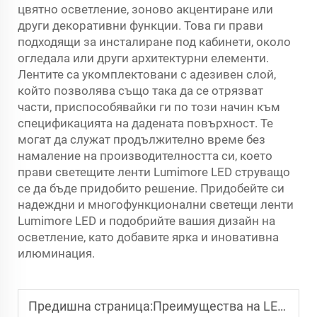
цвятно осветление, зоново акцентиране или
други декоративни функции. Това ги прави
подходящи за инсталиране под кабинети, около
огледала или други архитектурни елементи.
Лентите са укомплектовани с адезивен слой,
който позволява също така да се отрязват
части, приспособявайки ги по този начин към
спецификацията на дадената повърхност. Те
могат да служат продължително време без
намаление на производителността си, което
прави светещите ленти Lumimore LED струващо
се да бъде придобито решение. Придобейте си
надеждни и многофункционални светещи ленти
Lumimore LED и подобрийте вашия дизайн на
осветление, като добавите ярка и иновативна
илюминация.
Предишна страница:
Преимущества на LED неоновото осветление от Lumimore за креативни дизайни на осветлението