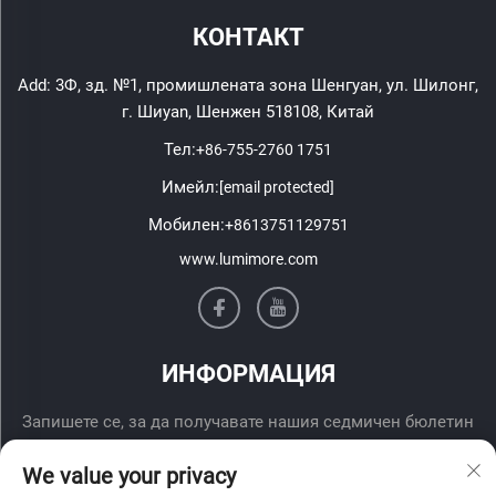
КОНТАКТ
Add: 3Ф, зд. №1, промишлената зона Шенгуан, ул. Шилонг,
г. Шиyan, Шенжен 518108, Китай
Тел:
+86-755-2760 1751
Имейл:
[email protected]
Мобилен:
+8613751129751
www.lumimore.com
ИНФОРМАЦИЯ
Запишете се, за да получавате нашия седмичен бюлетин
We value your privacy