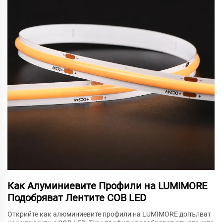
Как Алуминиевите Профили на LUMIMORE
Подобряват Лентите COB LED
Открийте как алюминиевите профили на LUMIMORE допълват