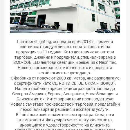
Lumimore Lighting, основана през 2013 г., промени
светлинната индустрия със своята иновативна
продукция за 11 години. Като доставчик на оптови
търговци, дизайни и подрядители, специализираме в
SMD/COB LED лентови светлини и решения с Neon flex.
Нашето ангажиране към качеството и предената
технология е непреходящо.
С фабрика от повече от 2000 кв. метра, ние разполагаме
с сертификати като CE, ROHS, CB, UL, UKCA и ISO9001.
Нашето глобално присъствие се разпространява до
Северна Америка, Европа, Австралия, Нова Зеландия и
Близкия изток. Интегрираната ни производствена
модела съчетава производство и търговия, предлагайки
персонализирани решения и експертни услуги.
В Lumimore осветяваме не само пространства, но и
възможности. Фокусирахме се върху качеството,
иновациите и удовлетвореността на клиентите,