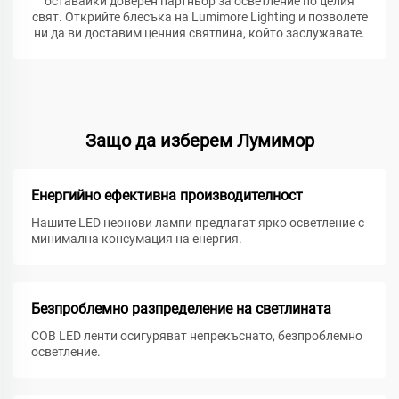
оставайки доверен партньор за осветление по целия
свят. Открийте блесъка на Lumimore Lighting и позволете
ни да ви доставим ценния святлина, който заслужавате.
Защо да изберем Лумимор
Енергийно ефективна производителност
Нашите LED неонови лампи предлагат ярко осветление с
минимална консумация на енергия.
Безпроблемно разпределение на светлината
COB LED ленти осигуряват непрекъснато, безпроблемно
осветление.