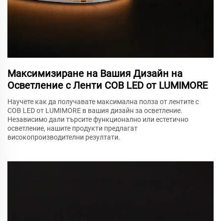
Максимизиране на Вашия Дизайн на
Осветление с Ленти COB LED от LUMIMORE
Научете как да получавате максимална полза от лентите с
COB LED от LUMIMORE в вашия дизайн за осветление.
Независимо дали търсите функционално или естетично
осветление, нашите продукти предлагат
високопроизводителни резултати.