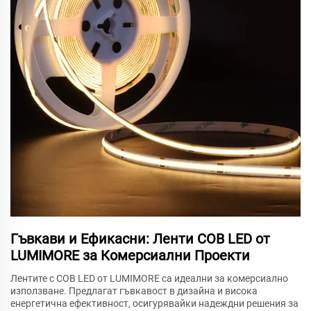
Гъвкави и Ефикасни: Ленти COB LED от
LUMIMORE за Комерсиални Проекти
Лентите с COB LED от LUMIMORE са идеални за комерсиално
използване. Предлагат гъвкавост в дизайна и висока
енергетична ефективност, осигурявайки надеждни решения за