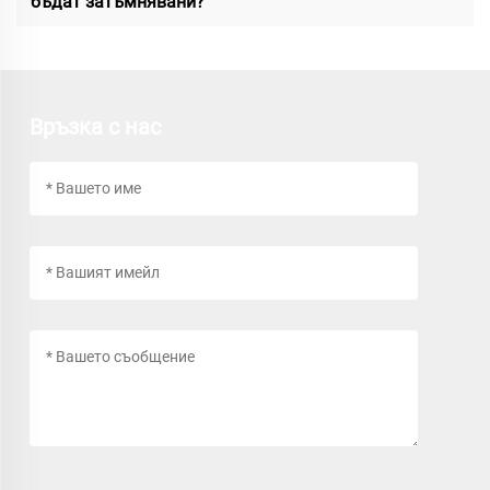
бъдат затъмнявани?
Връзка с нас