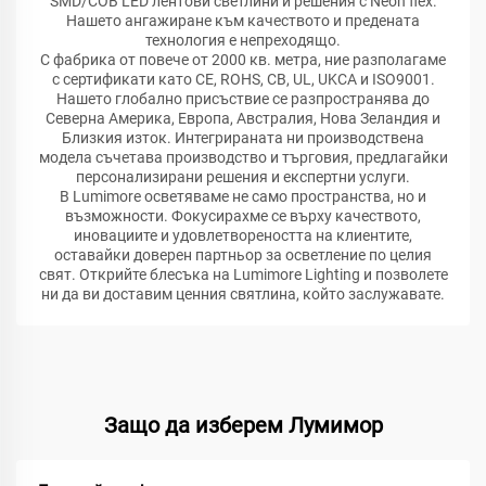
SMD/COB LED лентови светлини и решения с Neon flex.
Нашето ангажиране към качеството и предената
технология е непреходящо.
С фабрика от повече от 2000 кв. метра, ние разполагаме
с сертификати като CE, ROHS, CB, UL, UKCA и ISO9001.
Нашето глобално присъствие се разпространява до
Северна Америка, Европа, Австралия, Нова Зеландия и
Близкия изток. Интегрираната ни производствена
модела съчетава производство и търговия, предлагайки
персонализирани решения и експертни услуги.
В Lumimore осветяваме не само пространства, но и
възможности. Фокусирахме се върху качеството,
иновациите и удовлетвореността на клиентите,
оставайки доверен партньор за осветление по целия
свят. Открийте блесъка на Lumimore Lighting и позволете
ни да ви доставим ценния святлина, който заслужавате.
Защо да изберем Лумимор