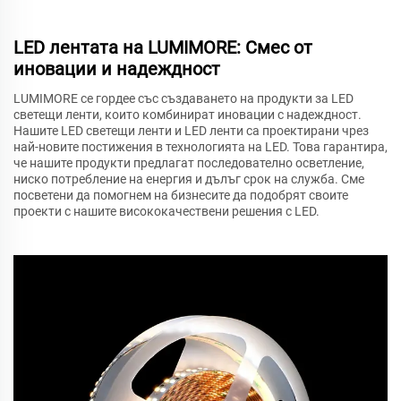
LED лентата на LUMIMORE: Смес от
иновации и надеждност
LUMIMORE се гордее със създаването на продукти за LED
светещи ленти, които комбинират иновации с надеждност.
Нашите LED светещи ленти и LED ленти са проектирани чрез
най-новите постижения в технологията на LED. Това гарантира,
че нашите продукти предлагат последователно осветление,
ниско потребление на енергия и дълъг срок на служба. Сме
посветени да помогнем на бизнесите да подобрят своите
проекти с нашите висококачествени решения с LED.