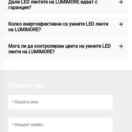
Дали LED лентите на LUMIMORE идват с
гаранция?
Колко енергоефективни са умните LED ленти
на LUMIMORE?
Мога ли да контролирам цвета на умните LED
ленти на LUMIMORE?
Връзка с нас