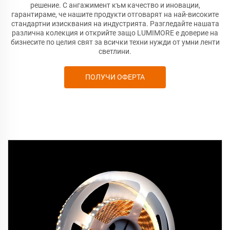
решение. С ангажимент към качество и иновации,
гарантираме, че нашите продукти отговарят на най-високите
стандартни изисквания на индустрията. Разгледайте нашата
различна колекция и открийте защо LUMIMORE е доверие на
бизнесите по целия свят за всички техни нужди от умни ленти
светлини.
ПОЛУЧИ ОФЕРТА