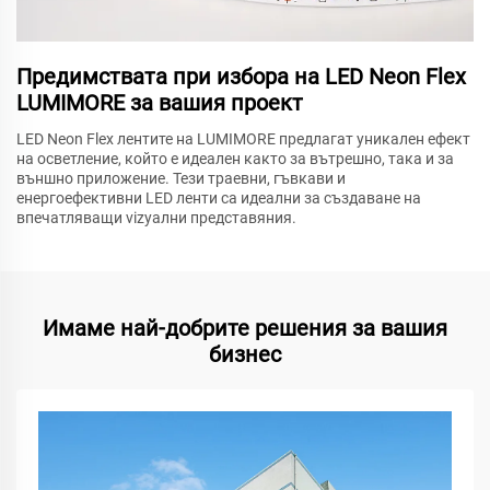
Предимствата при избора на LED Neon Flex
LUMIMORE за вашия проект
LED Neon Flex лентите на LUMIMORE предлагат уникален ефект
на осветление, който е идеален както за вътрешно, така и за
външно приложение. Тези траевни, гъвкави и
енергоефективни LED ленти са идеални за създаване на
впечатляващи vizуални представяния.
Имаме най-добрите решения за вашия
бизнес