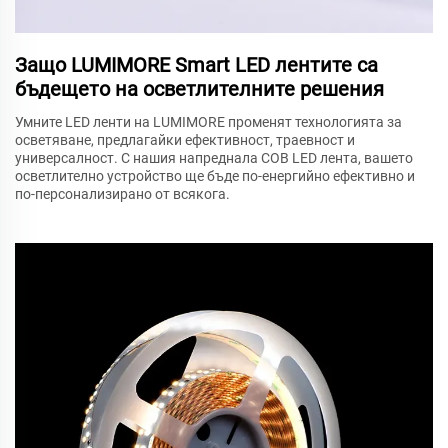
Защо LUMIMORE Smart LED лентите са
бъдещето на осветлителните решения
Умните LED ленти на LUMIMORE променят технологията за
осветяване, предлагайки ефективност, траевност и
универсалност. С нашия напреднала COB LED лента, вашето
осветлително устройство ще бъде по-енергийно ефективно и
по-персонализирано от всякога.