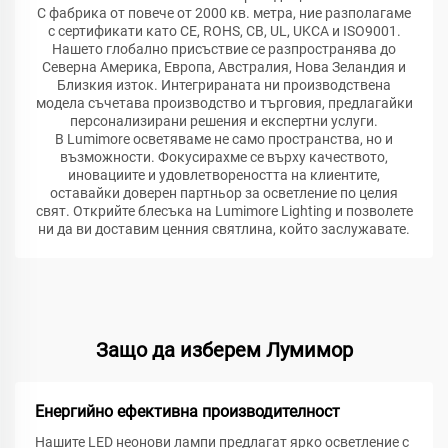
С фабрика от повече от 2000 кв. метра, ние разполагаме
с сертификати като CE, ROHS, CB, UL, UKCA и ISO9001.
Нашето глобално присъствие се разпространява до
Северна Америка, Европа, Австралия, Нова Зеландия и
Близкия изток. Интегрираната ни производствена
модела съчетава производство и търговия, предлагайки
персонализирани решения и експертни услуги.
В Lumimore осветяваме не само пространства, но и
възможности. Фокусирахме се върху качеството,
иновациите и удовлетвореността на клиентите,
оставайки доверен партньор за осветление по целия
свят. Открийте блесъка на Lumimore Lighting и позволете
ни да ви доставим ценния святлина, който заслужавате.
Защо да изберем Лумимор
Енергийно ефективна производителност
Нашите LED неонови лампи предлагат ярко осветление с