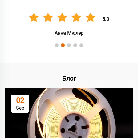
5.0
Анна Мюлер
Блог
02
Sep