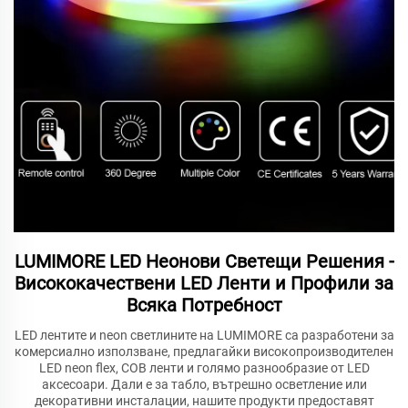
LUMIMORE LED Неонови Светещи Решения -
Висококачествени LED Ленти и Профили за
Всяка Потребност
LED лентите и neon светлините на LUMIMORE са разработени за
комерсиално използване, предлагайки високопроизводителен
LED neon flex, COB ленти и голямо разнообразие от LED
аксесоари. Дали е за табло, вътрешно осветление или
декоративни инсталации, нашите продукти предоставят