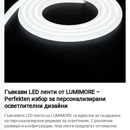
Гъвкави LED ленти от LUMIMORE –
Perfekten избор за персонализирани
осветлителни дизайни
Гъвкавите LED ленти на LUMIMORE са идеални за създаване
на персонализирани решения за осветление. С различни
размери и конфигурации, тези ленти предлагат оптимална