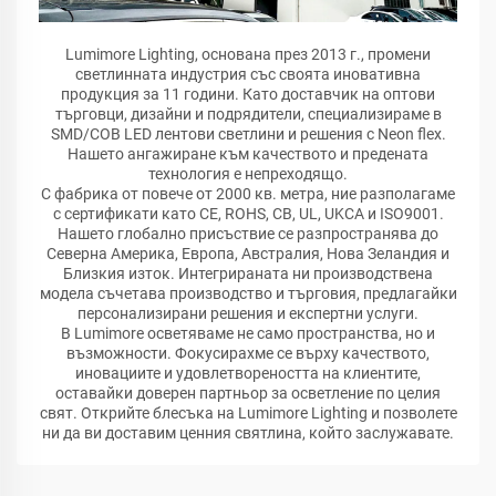
Lumimore Lighting, основана през 2013 г., промени
светлинната индустрия със своята иновативна
продукция за 11 години. Като доставчик на оптови
търговци, дизайни и подрядители, специализираме в
SMD/COB LED лентови светлини и решения с Neon flex.
Нашето ангажиране към качеството и предената
технология е непреходящо.
С фабрика от повече от 2000 кв. метра, ние разполагаме
с сертификати като CE, ROHS, CB, UL, UKCA и ISO9001.
Нашето глобално присъствие се разпространява до
Северна Америка, Европа, Австралия, Нова Зеландия и
Близкия изток. Интегрираната ни производствена
модела съчетава производство и търговия, предлагайки
персонализирани решения и експертни услуги.
В Lumimore осветяваме не само пространства, но и
възможности. Фокусирахме се върху качеството,
иновациите и удовлетвореността на клиентите,
оставайки доверен партньор за осветление по целия
свят. Открийте блесъка на Lumimore Lighting и позволете
ни да ви доставим ценния святлина, който заслужавате.