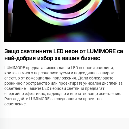
Защо светлините LED неон от LUMIMORE са
най-добрия избор за вашия бизнес
LUMIMORE предлага висшокласни LED неонови светлини,
които са много персонализируеми и подходящи за широк
спектър от комерциални приложения. Дали облекловате
рознично пространство или проектирате уникален дисплей за
осветление, нашите LED неонови светлини предлагат
енергийно ефективно, надеждно и впечатляващо осветление.
Разгледайте LUMIMORE за следващия си проект по
осветление.