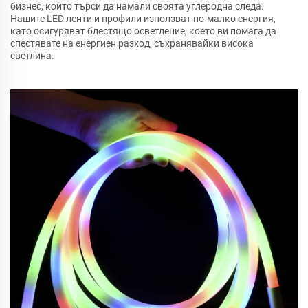
бизнес, който търси да намали своята углеродна следа.
Нашите LED ленти и профили използват по-малко енергия,
като осигуряват блестящо осветление, което ви помага да
спестявате на енергиен разход, съхранявайки висока
светлина.