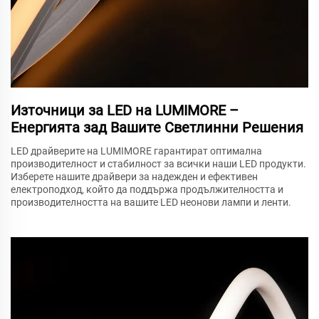
Източници за LED на LUMIMORE –
Енергията зад Вашите Светлинни Решения
LED драйверите на LUMIMORE гарантират оптимална
производителност и стабилност за всички наши LED продукти.
Изберете нашите драйвери за надежден и ефективен
електроподход, който да поддържа продължителността и
производителността на вашите LED неонови лампи и ленти.