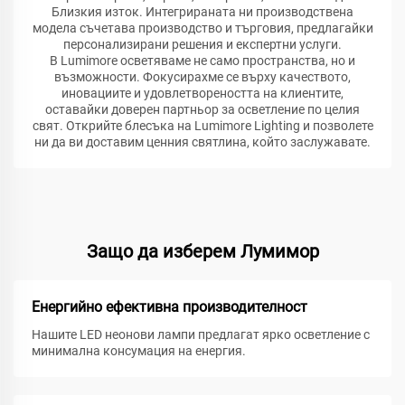
Близкия изток. Интегрираната ни производствена
модела съчетава производство и търговия, предлагайки
персонализирани решения и експертни услуги.
В Lumimore осветяваме не само пространства, но и
възможности. Фокусирахме се върху качеството,
иновациите и удовлетвореността на клиентите,
оставайки доверен партньор за осветление по целия
свят. Открийте блесъка на Lumimore Lighting и позволете
ни да ви доставим ценния святлина, който заслужавате.
Защо да изберем Лумимор
Енергийно ефективна производителност
Нашите LED неонови лампи предлагат ярко осветление с
минимална консумация на енергия.