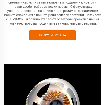
светлини са лесни за инсталиране и поддръжка, което ги
прави удобен избор за всеки проект. С фокус върху
удовлетвореността на клиентите, стремим се да надминем
вашите очаквания с нашите умни лентови светлини. Сотейрете
с LUMIMORE и повишиете своите осветлени проекти с нашия
топ качеството на продуктите за умни лентови светлини.
ПОЛУЧИ ОФЕРТА