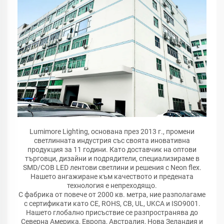
Lumimore Lighting, основана през 2013 г., промени
светлинната индустрия със своята иновативна
продукция за 11 години. Като доставчик на оптови
търговци, дизайни и подрядители, специализираме в
SMD/COB LED лентови светлини и решения с Neon flex.
Нашето ангажиране към качеството и предената
технология е непреходящо.
С фабрика от повече от 2000 кв. метра, ние разполагаме
с сертификати като CE, ROHS, CB, UL, UKCA и ISO9001.
Нашето глобално присъствие се разпространява до
Северна Америка, Европа, Австралия, Нова Зеландия и