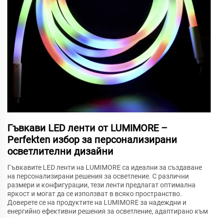
Гъвкави LED ленти от LUMIMORE –
Perfekten избор за персонализирани
осветлителни дизайни
Гъвкавите LED ленти на LUMIMORE са идеални за създаване
на персонализирани решения за осветление. С различни
размери и конфигурации, тези ленти предлагат оптимална
яркост и могат да се използват в всяко пространство.
Доверете се на продуктите на LUMIMORE за надеждни и
енергийно ефективни решения за осветление, адаптирано към