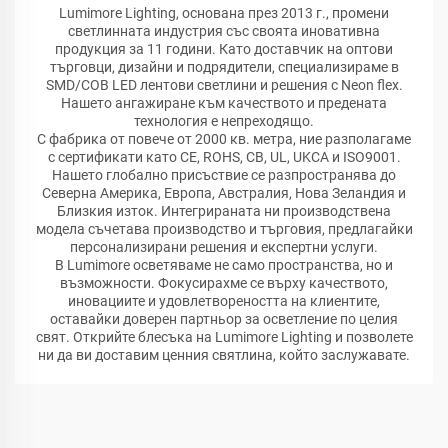
Lumimore Lighting, основана през 2013 г., промени
светлинната индустрия със своята иновативна
продукция за 11 години. Като доставчик на оптови
търговци, дизайни и подрядители, специализираме в
SMD/COB LED лентови светлини и решения с Neon flex.
Нашето ангажиране към качеството и предената
технология е непреходящо.
С фабрика от повече от 2000 кв. метра, ние разполагаме
с сертификати като CE, ROHS, CB, UL, UKCA и ISO9001.
Нашето глобално присъствие се разпространява до
Северна Америка, Европа, Австралия, Нова Зеландия и
Близкия изток. Интегрираната ни производствена
модела съчетава производство и търговия, предлагайки
персонализирани решения и експертни услуги.
В Lumimore осветяваме не само пространства, но и
възможности. Фокусирахме се върху качеството,
иновациите и удовлетвореността на клиентите,
оставайки доверен партньор за осветление по целия
свят. Открийте блесъка на Lumimore Lighting и позволете
ни да ви доставим ценния святлина, който заслужавате.