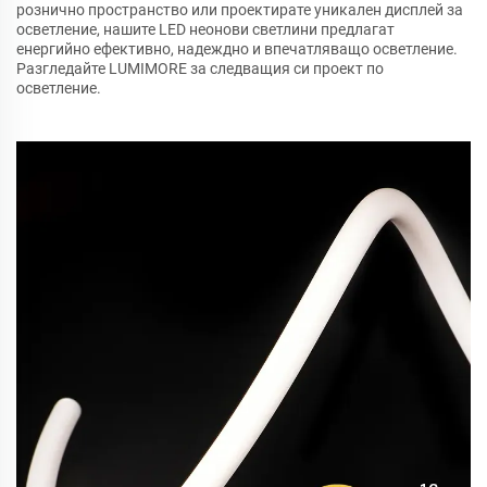
рознично пространство или проектирате уникален дисплей за
осветление, нашите LED неонови светлини предлагат
енергийно ефективно, надеждно и впечатляващо осветление.
Разгледайте LUMIMORE за следващия си проект по
осветление.