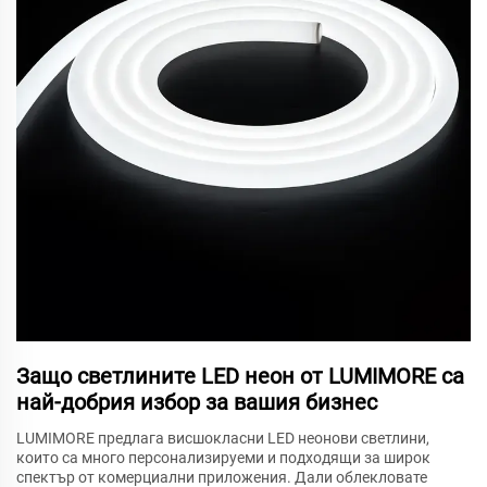
Защо светлините LED неон от LUMIMORE са
най-добрия избор за вашия бизнес
LUMIMORE предлага висшокласни LED неонови светлини,
които са много персонализируеми и подходящи за широк
спектър от комерциални приложения. Дали облекловате