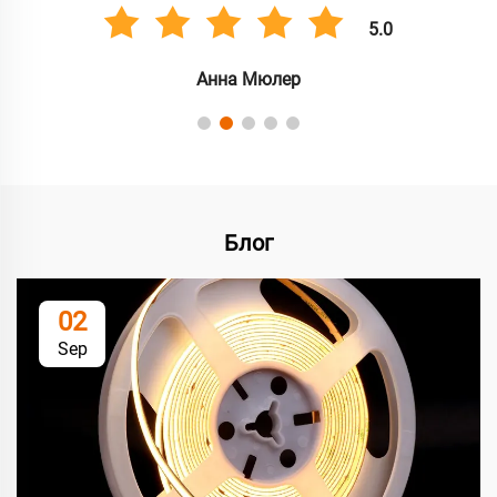
5.0
Анна Мюлер
Блог
02
Sep