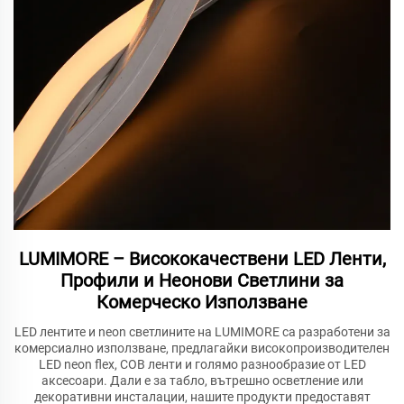
LUMIMORE – Висококачествени LED Ленти,
Профили и Неонови Светлини за
Комерческо Използване
LED лентите и neon светлините на LUMIMORE са разработени за
комерсиално използване, предлагайки високопроизводителен
LED neon flex, COB ленти и голямо разнообразие от LED
аксесоари. Дали е за табло, вътрешно осветление или
декоративни инсталации, нашите продукти предоставят