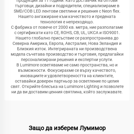
продукция за 11 години. Като доставчик на оптови
търговци, дизайни и подрядители, специализираме в
SMD/COB LED лентови светлини и решения с Neon flex.
Нашето ангажиране към качеството и предената
технология е непреходящо.
С фабрика от повече от 2000 кв. метра, ние разполагаме
с сертификати като CE, ROHS, CB, UL, UKCA и ISO9001.
Нашето глобално присъствие се разпространява до
Северна Америка, Европа, Австралия, Нова Зеландия и
Близкия изток. Интегрираната ни производствена
модела съчетава производство и търговия, предлагайки
персонализирани решения и експертни услуги.
В Lumimore осветяваме не само пространства, но и
възможности. Фокусирахме се върху качеството,
иновациите и удовлетвореността на клиентите,
оставайки доверен партньор за осветление по целия
свят. Открийте блесъка на Lumimore Lighting и позволете
ни да ви доставим ценния святлина, който заслужавате.
Защо да изберем Лумимор