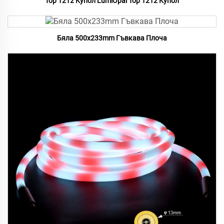
Top 1212 Купол LumiOpal Top 1212 Купол
Бяла 500x233mm Гъвкава Плоча