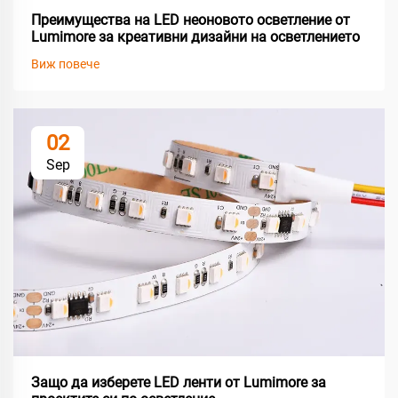
Преимущества на LED неоновото осветление от
Lumimore за креативни дизайни на осветлението
Виж повече
02
Sep
Защо да изберете LED ленти от Lumimore за