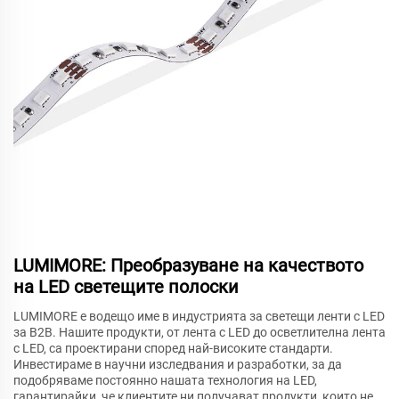
LUMIMORE: Преобразуване на качеството
на LED светещите полоски
LUMIMORE е водещо име в индустрията за светещи ленти с LED
за B2B. Нашите продукти, от лента с LED до осветлителна лента
с LED, са проектирани според най-високите стандарти.
Инвестираме в научни изследвания и разработки, за да
подобряваме постоянно нашата технология на LED,
гарантирайки, че клиентите ни получават продукти, които не