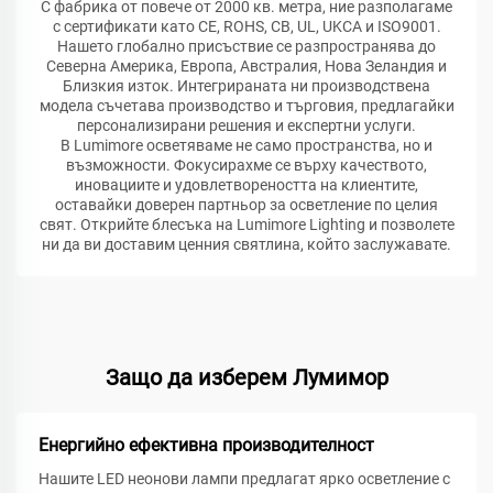
С фабрика от повече от 2000 кв. метра, ние разполагаме
с сертификати като CE, ROHS, CB, UL, UKCA и ISO9001.
Нашето глобално присъствие се разпространява до
Северна Америка, Европа, Австралия, Нова Зеландия и
Близкия изток. Интегрираната ни производствена
модела съчетава производство и търговия, предлагайки
персонализирани решения и експертни услуги.
В Lumimore осветяваме не само пространства, но и
възможности. Фокусирахме се върху качеството,
иновациите и удовлетвореността на клиентите,
оставайки доверен партньор за осветление по целия
свят. Открийте блесъка на Lumimore Lighting и позволете
ни да ви доставим ценния святлина, който заслужавате.
Защо да изберем Лумимор
Енергийно ефективна производителност
Нашите LED неонови лампи предлагат ярко осветление с