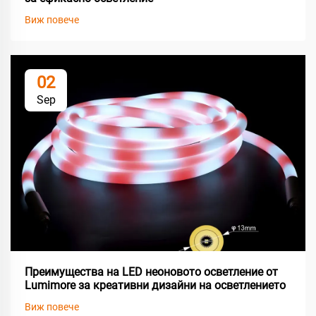
Виж повече
02
Sep
Преимущества на LED неоновото осветление от
Lumimore за креативни дизайни на осветлението
Виж повече