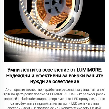
Умни ленти за осветление от LUMIMORE:
Надеждни и ефективни за всички вашите
нужди за осветление
Ако търсите експертно изработени решения за умни ленти, не
трябва да търсите повече от LUMIMORE. Нашият разнообразен
портфей includcludes широк асортимент от LED продукти, които
са перфектни за приложения на умни LED ленти и умни
световни ленти. Използваме най-новата технология и най-