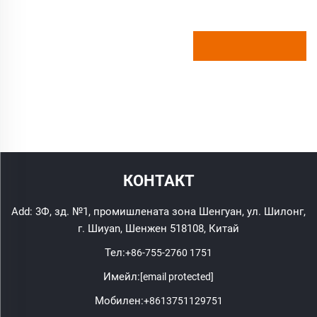
КОНТАКТ
Add: 3Ф, зд. №1, промишлената зона Шенгуан, ул. Шилонг,
г. Шиyan, Шенжен 518108, Китай
Тел:
+86-755-2760 1751
Имейл:
[email protected]
Мобилен:
+8613751129751