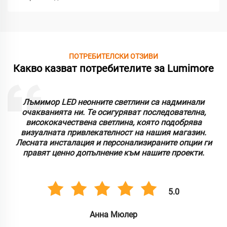
ПОТРЕБИТЕЛСКИ ОТЗИВИ
Какво казват потребителите за Lumimore
Работата с Лумимор беше страхотно преживяване.
Техните светодиодни неонни лампи са трайни и
предлагат отлична яркост. Оценяваме адаптивността
и лекотата на употреба, което е опростило процеса на
инсталиране за множество търговски приложения.
5.0
Карлос Гонзалес