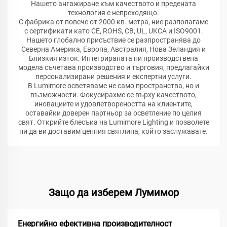
Нашето ангажиране към качеството и предената
технология е непреходящо.
С фабрика от повече от 2000 кв. метра, ние разполагаме
с сертификати като CE, ROHS, CB, UL, UKCA и ISO9001.
Нашето глобално присъствие се разпространява до
Северна Америка, Европа, Австралия, Нова Зеландия и
Близкия изток. Интегрираната ни производствена
модела съчетава производство и търговия, предлагайки
персонализирани решения и експертни услуги.
В Lumimore осветяваме не само пространства, но и
възможности. Фокусирахме се върху качеството,
иновациите и удовлетвореността на клиентите,
оставайки доверен партньор за осветление по целия
свят. Открийте блесъка на Lumimore Lighting и позволете
ни да ви доставим ценния святлина, който заслужавате.
Защо да изберем Лумимор
Енергийно ефективна производителност