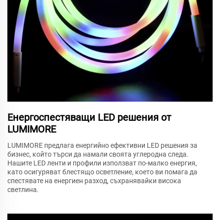
Енергоспестяващи LED решения от
LUMIMORE
LUMIMORE предлага енергийно ефективни LED решения за
бизнес, който търси да намали своята углеродна следа.
Нашите LED ленти и профили използват по-малко енергия,
като осигуряват блестящо осветление, което ви помага да
спестявате на енергиен разход, съхранявайки висока
светлина.