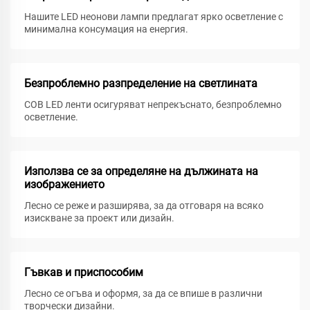
Нашите LED неонови лампи предлагат ярко осветление с
минимална консумация на енергия.
Безпроблемно разпределение на светлината
COB LED ленти осигуряват непрекъснато, безпроблемно
осветление.
Използва се за определяне на дължината на
изображението
Лесно се реже и разширява, за да отговаря на всяко
изискване за проект или дизайн.
Гъвкав и приспособим
Лесно се огъва и оформя, за да се впише в различни
творчески дизайни.