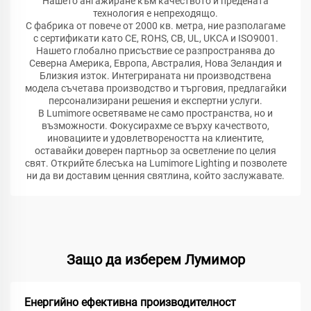
Нашето ангажиране към качеството и предената
технология е непреходящо.
С фабрика от повече от 2000 кв. метра, ние разполагаме
с сертификати като CE, ROHS, CB, UL, UKCA и ISO9001.
Нашето глобално присъствие се разпространява до
Северна Америка, Европа, Австралия, Нова Зеландия и
Близкия изток. Интегрираната ни производствена
модела съчетава производство и търговия, предлагайки
персонализирани решения и експертни услуги.
В Lumimore осветяваме не само пространства, но и
възможности. Фокусирахме се върху качеството,
иновациите и удовлетвореността на клиентите,
оставайки доверен партньор за осветление по целия
свят. Открийте блесъка на Lumimore Lighting и позволете
ни да ви доставим ценния святлина, който заслужавате.
Защо да изберем Лумимор
Енергийно ефективна производителност