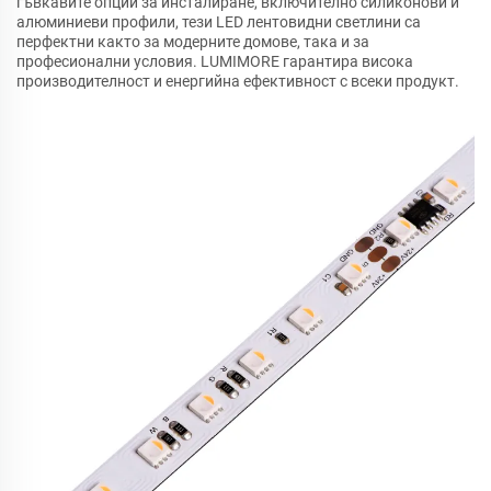
гъвкавите опции за инсталиране, включително силиконови и
алюминиеви профили, тези LED лентовидни светлини са
перфектни както за модерните домове, така и за
професионални условия. LUMIMORE гарантира висока
производителност и енергийна ефективност с всеки продукт.