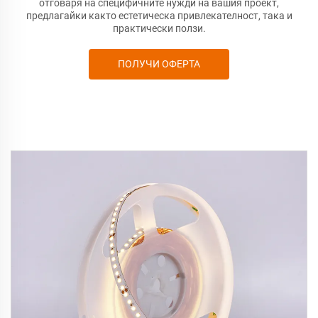
отговаря на специфичните нужди на вашия проект,
предлагайки както естетическа привлекателност, така и
практически ползи.
ПОЛУЧИ ОФЕРТА