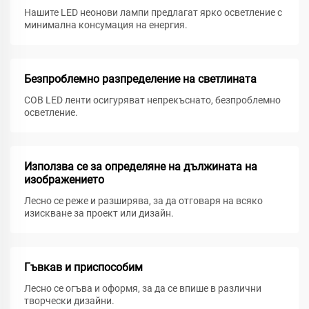
Нашите LED неонови лампи предлагат ярко осветление с
минимална консумация на енергия.
Безпроблемно разпределение на светлината
COB LED ленти осигуряват непрекъснато, безпроблемно
осветление.
Използва се за определяне на дължината на
изображението
Лесно се реже и разширява, за да отговаря на всяко
изискване за проект или дизайн.
Гъвкав и приспособим
Лесно се огъва и оформя, за да се впише в различни
творчески дизайни.