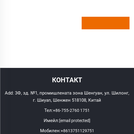
КОНТАКТ
Add: 3Ф, зд. №1, промишлената зона Шенгуан, ул. Шилонг,
г. Шиyan, Шенжен 518108, Китай
Тел:
+86-755-2760 1751
Имейл:
[email protected]
Мобилен:
+8613751129751