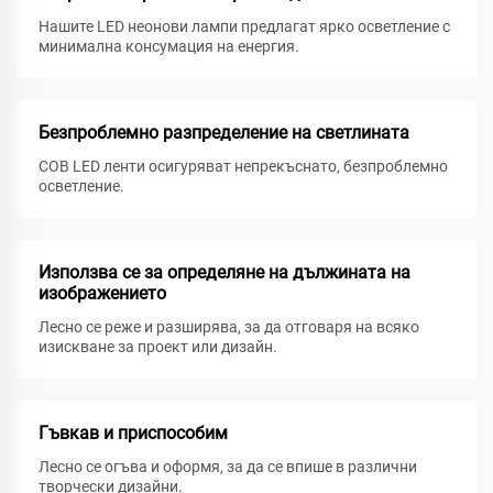
Нашите LED неонови лампи предлагат ярко осветление с
минимална консумация на енергия.
Безпроблемно разпределение на светлината
COB LED ленти осигуряват непрекъснато, безпроблемно
осветление.
Използва се за определяне на дължината на
изображението
Лесно се реже и разширява, за да отговаря на всяко
изискване за проект или дизайн.
Гъвкав и приспособим
Лесно се огъва и оформя, за да се впише в различни
творчески дизайни.