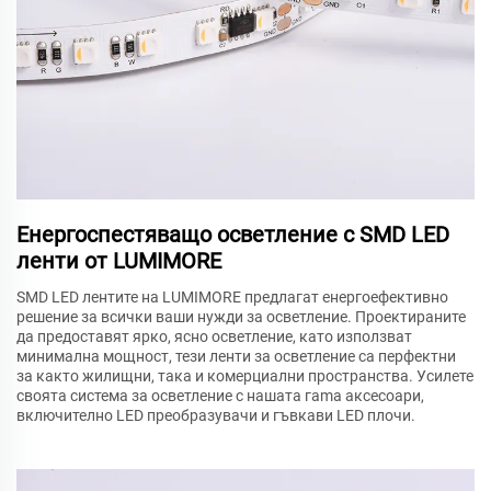
Енергоспестяващо осветление с SMD LED
ленти от LUMIMORE
SMD LED лентите на LUMIMORE предлагат енергоефективно
решение за всички ваши нужди за осветление. Проектираните
да предоставят ярко, ясно осветление, като използват
минимална мощност, тези ленти за осветление са перфектни
за както жилищни, така и комерциални пространства. Усилете
своята система за осветление с нашата гama аксесоари,
включително LED преобразувачи и гъвкави LED плочи.