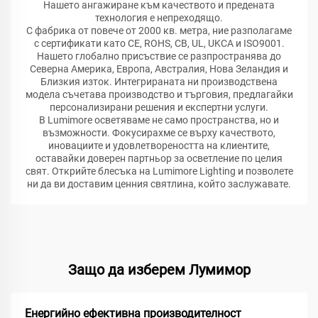
Нашето ангажиране към качеството и предената
технология е непреходящо.
С фабрика от повече от 2000 кв. метра, ние разполагаме
с сертификати като CE, ROHS, CB, UL, UKCA и ISO9001.
Нашето глобално присъствие се разпространява до
Северна Америка, Европа, Австралия, Нова Зеландия и
Близкия изток. Интегрираната ни производствена
модела съчетава производство и търговия, предлагайки
персонализирани решения и експертни услуги.
В Lumimore осветяваме не само пространства, но и
възможности. Фокусирахме се върху качеството,
иновациите и удовлетвореността на клиентите,
оставайки доверен партньор за осветление по целия
свят. Открийте блесъка на Lumimore Lighting и позволете
ни да ви доставим ценния святлина, който заслужавате.
Защо да изберем Лумимор
Енергийно ефективна производителност