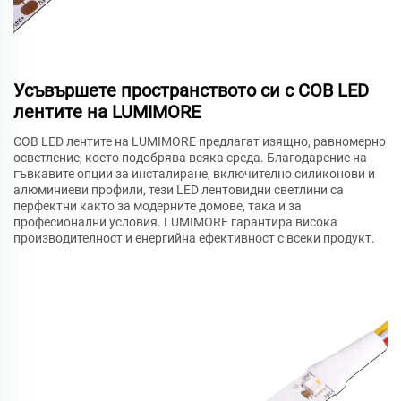
Усъвършете пространството си с COB LED
лентите на LUMIMORE
COB LED лентите на LUMIMORE предлагат изящно, равномерно
осветление, което подобрява всяка среда. Благодарение на
гъвкавите опции за инсталиране, включително силиконови и
алюминиеви профили, тези LED лентовидни светлини са
перфектни както за модерните домове, така и за
професионални условия. LUMIMORE гарантира висока
производителност и енергийна ефективност с всеки продукт.