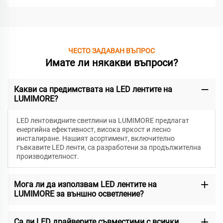
ЧЕСТО ЗАДАВАН ВЪПРОС
Имате ли някакви въпроси?
Какви са предимствата на LED лентите на
LUMIMORE?
LED лентовидните светлини на LUMIMORE предлагат
енергийна ефективност, висока яркост и лесно
инсталиране. Нашият асортимент, включително
гъвкавите LED ленти, са разработени за продължителна
производителност.
Мога ли да използвам LED лентите на
LUMIMORE за външно осветление?
Са ли LED драйверите съвместими с всички