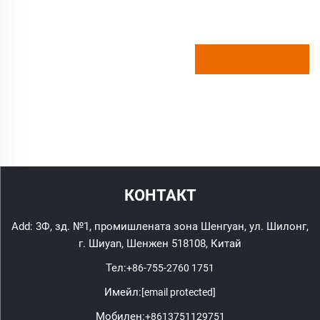
КОНТАКТ
Add: 3Ф, зд. №1, промишлената зона Шенгуан, ул. Шилонг,
г. Шиyan, Шенжен 518108, Китай
Тел:
+86-755-2760 1751
Имейл:
[email protected]
Мобилен:
+8613751129751