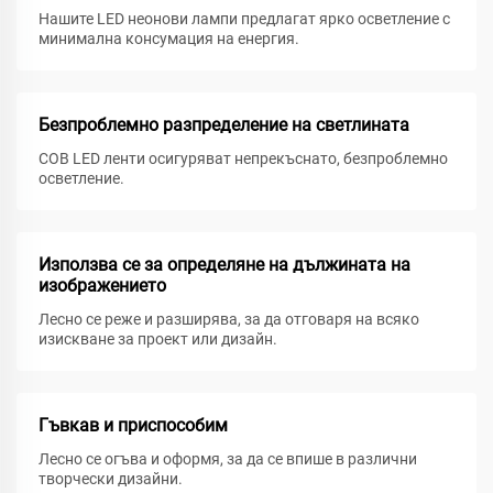
Нашите LED неонови лампи предлагат ярко осветление с
минимална консумация на енергия.
Безпроблемно разпределение на светлината
COB LED ленти осигуряват непрекъснато, безпроблемно
осветление.
Използва се за определяне на дължината на
изображението
Лесно се реже и разширява, за да отговаря на всяко
изискване за проект или дизайн.
Гъвкав и приспособим
Лесно се огъва и оформя, за да се впише в различни
творчески дизайни.