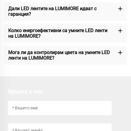
Дали LED лентите на LUMIMORE идват с
гаранция?
Колко енергоефективни са умните LED ленти
на LUMIMORE?
Мога ли да контролирам цвета на умните LED
ленти на LUMIMORE?
Връзка с нас