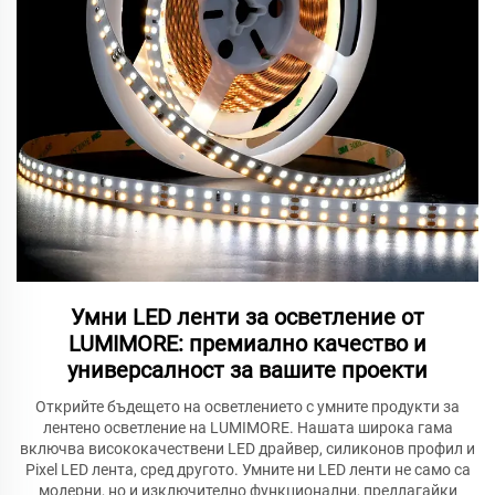
Умни LED ленти за осветление от
LUMIMORE: премиално качество и
универсалност за вашите проекти
Открийте бъдещето на осветлението с умните продукти за
лентено осветление на LUMIMORE. Нашата широка гама
включва висококачествени LED драйвер, силиконов профил и
Pixel LED лента, сред другото. Умните ни LED ленти не само са
модерни, но и изключително функционални, предлагайки