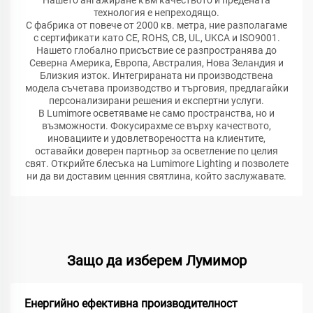
Нашето ангажиране към качеството и предената
технология е непреходящо.
С фабрика от повече от 2000 кв. метра, ние разполагаме
с сертификати като CE, ROHS, CB, UL, UKCA и ISO9001.
Нашето глобално присъствие се разпространява до
Северна Америка, Европа, Австралия, Нова Зеландия и
Близкия изток. Интегрираната ни производствена
модела съчетава производство и търговия, предлагайки
персонализирани решения и експертни услуги.
В Lumimore осветяваме не само пространства, но и
възможности. Фокусирахме се върху качеството,
иновациите и удовлетвореността на клиентите,
оставайки доверен партньор за осветление по целия
свят. Открийте блесъка на Lumimore Lighting и позволете
ни да ви доставим ценния святлина, който заслужавате.
Защо да изберем Лумимор
Енергийно ефективна производителност