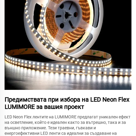
Предимствата при избора на LED Neon Flex
LUMIMORE за вашия проект
LED Neon Flex лентите на LUMIMORE предлагат уникален ефект
на осветление, който е идеален както за вътрешно, така и за
външно приложение. Тези траевни, гъвкави и
енергоефективни LED ленти са идеални за създаване на