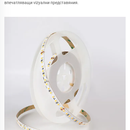
впечатляващи vizуални представяния.