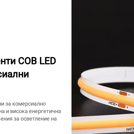
енти COB LED
сиални
ни за комерсиално
на и висока енергетична
ения за осветление на