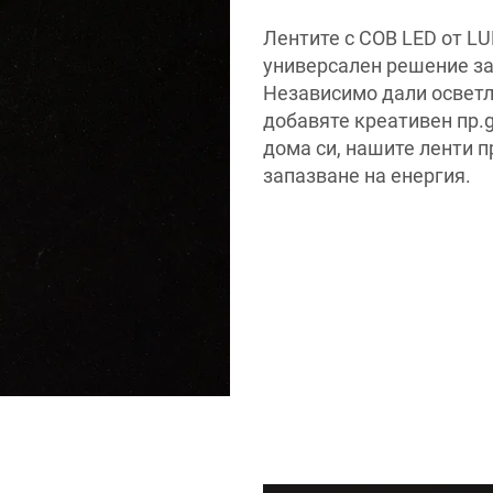
Лентите с COB LED от L
универсален решение за
Независимо дали осветл
добавяте креативен пр.g
дома си, нашите ленти 
запазване на енергия.