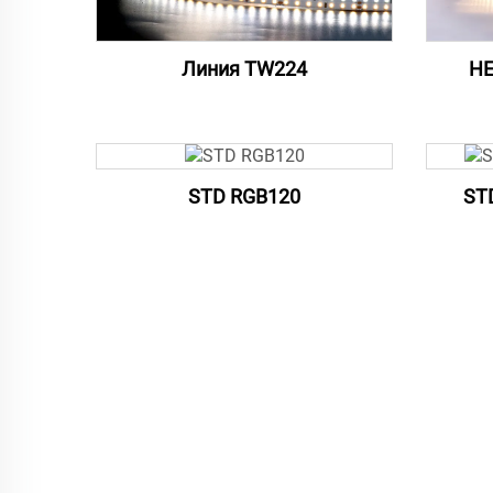
Линия TW224
HE
STD RGB120
ST