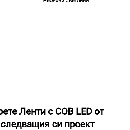
Неонови Светлини
рете Ленти с COB LED от
следващия си проект