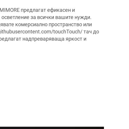
UMIMORE предлагат ефикасен и
 осветление за всички вашите нужди.
явате комерсиално пространство или
ithubusercontent.com/touchTouch/ тач до
предлагат надпреваряваща яркост и