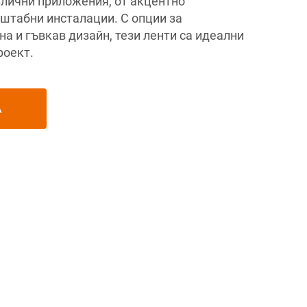
лични приложения, от акцентно
штабни инсталации. С опции за
а и гъвкав дизайн, тези ленти са идеални
роект.
А