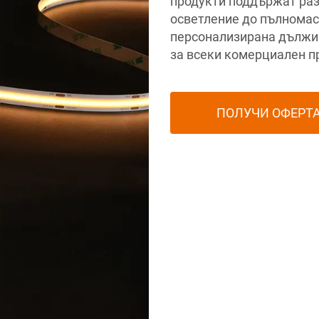
продукти поддържат раз
осветление до пълномас
персонализирана дължин
за всеки комерциален п
ПОЛУЧИ ОФЕРТ