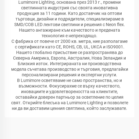
Lumimore Lighting, основана през 2013 г., промени
светлинната индустрия със своята иновативна
продукция за 11 години. Като доставчик на оптови
търговци, дизайни и подрядители, специализираме в
SMD/COB LED лентови светлини и решения с Neon flex.
Нашето ангажиране към качеството и предената
технология е непреходящо.
С фабрика от повече от 2000 кв. метра, ние разполагаме
с сертификати като CE, ROHS, CB, UL, UKCA и ISO9001.
Нашето глобално присъствие се разпространява до
Северна Америка, Европа, Австралия, Нова Зеландия и
Близкия изток. Интегрираната ни производствена
модела съчетава производство и търговия, предлагайки
персонализирани решения и експертни услуги.
В Lumimore осветяваме не само пространства, но и
възможности. Фокусирахме се върху качеството,
иновациите и удовлетвореността на клиентите,
оставайки доверен партньор за осветление по целия
свят. Открийте блесъка на Lumimore Lighting и позволете
ни да ви доставим ценния святлина, който заслужавате.