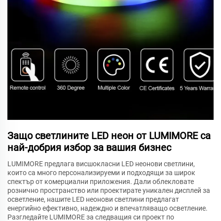
Защо светлините LED неон от LUMIMORE са
най-добрия избор за вашия бизнес
LUMIMORE предлага висшокласни LED неонови светлини,
които са много персонализируеми и подходящи за широк
спектър от комерциални приложения. Дали облекловате
рознично пространство или проектирате уникален дисплей за
осветление, нашите LED неонови светлини предлагат
енергийно ефективно, надеждно и впечатляващо осветление.
Разгледайте LUMIMORE за следващия си проект по