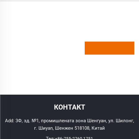
КОНТАКТ
Add: 3Ф, зд. №1, промишлената зона Шенгуан, ул. Шилонг,
г. Шиyan, Шенжен 518108, Китай
Тел:
+86-755-2760 1751