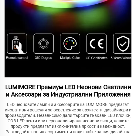
LUMIMORE Премиум LED Неонови Светлини
и Аксесоари за Индустриални Приложения
LED неоновите лампи и аксесоарите на LUMIMORE предлагат
иновативни решения за осветление за архитекти, дизайниери и
производители. Независимо дали търсите гъвкави LED плочки,
COB LED ленти или персонализирани неонови знаци, нашите
продукти предлагат изключителна яркост и надеждност.
Разгледайте нашия асортимент и подиграйте вашия дизайн на