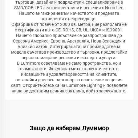
търговци, дизайни и подрядители, специализираме в
SMD/COB LED лентови светлини и решения с Neon flex.
Нашето ангажиране към качеството и предената
технология е непреходящо.
С фабрика от повече от 2000 кв. метра, ние разполагаме
с сертификати като CE, ROHS, CB, UL, UKCA и ISO9001.
Нашето глобално присъствие се разпространява до
Северна Америка, Европа, Австралия, Нова Зеландия и
Близкия изток. Интегрираната ни производствена
модела съчетава производство и търговия, предлагайки
персонализирани решения и експертни услуги.
В Lumimore осветяваме не само пространства, но и
възможности. Фокусирахме се върху качеството,
иновациите и удовлетвореността на клиентите,
оставайки доверен партньор за осветление по целия
свят. Открийте блесъка на Lumimore Lighting и позволете
ни да ви доставим ценния святлина, който заслужавате.
Защо да изберем Лумимор