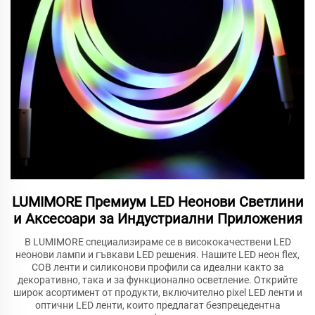
LUMIMORE Премиум LED Неонови Светлини
и Аксесоари за Индустриални Приложения
В LUMIMORE специализираме се в висококачествени LED
неонови лампи и гъвкави LED решения. Нашите LED неон flex,
COB ленти и силиконови профили са идеални както за
декоративно, така и за функционално осветление. Открийте
широк асортимент от продукти, включително pixel LED ленти и
оптични LED ленти, които предлагат безпрецедентна