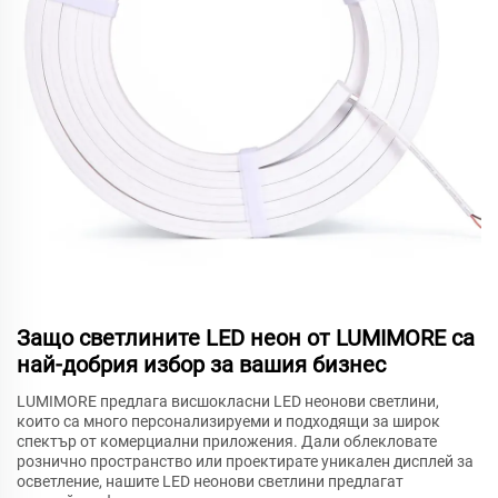
Защо светлините LED неон от LUMIMORE са
най-добрия избор за вашия бизнес
LUMIMORE предлага висшокласни LED неонови светлини,
които са много персонализируеми и подходящи за широк
спектър от комерциални приложения. Дали облекловате
рознично пространство или проектирате уникален дисплей за
осветление, нашите LED неонови светлини предлагат