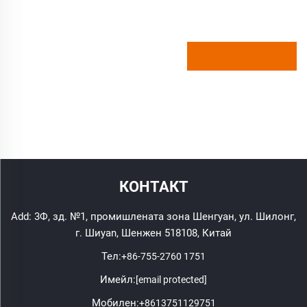
КОНТАКТ
Add: 3Ф, зд. №1, промишлената зона Шенгуан, ул. Шилонг,
г. Шиyan, Шенжен 518108, Китай
Тел:
+86-755-2760 1751
Имейл:
[email protected]
Мобилен:
+8613751129751