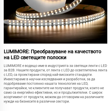
LUMIMORE: Преобразуване на качеството
на LED светещите полоски
LUMIMORE е водещо име в индустрията за светещи ленти с LED
за B2B. Нашите продукти, от лента с LED до осветлителна лента
с LED, са проектирани според най-високите стандарти.
Инвестираме в научни изследвания и разработки, за да
подобряваме постоянно нашата технология на LED,
гарантирайки, че клиентите ни получават продукти, които не
само са енергийно ефективни, но и продължителни. С широк
асортимент от продукти, можем да отговорим на различните
нужди на бизнесите в различни сектори.