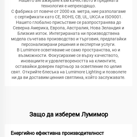
Нашето ангажиране към качеството и предената
технология е непреходящо.
С фабрика от повече от 2000 кв. метра, ние разполагаме
с сертификати като CE, ROHS, CB, UL, UKCA и ISO9001.
Нашето глобално присъствие се разпространява до
Северна Америка, Европа, Австралия, Нова Зеландия и
Близкия изток. Интегрираната ни производствена
модела съчетава производство и търговия, предлагайки
персонализирани решения и експертни услуги.
В Lumimore осветяваме не само пространства, но и
възможности. Фокусирахме се върху качеството,
иновациите и удовлетвореността на клиентите,
оставайки доверен партньор за осветление по целия
свят. Открийте блесъка на Lumimore Lighting и позволете
ни да ви доставим ценния святлина, който заслужавате.
Защо да изберем Лумимор
Енергийно ефективна производителност