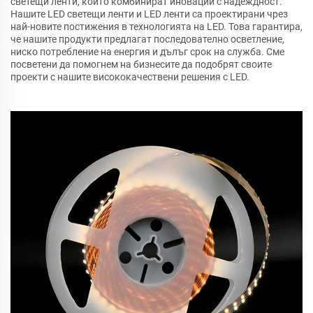
светещи ленти, които комбинират иновации с надеждност.
Нашите LED светещи ленти и LED ленти са проектирани чрез
най-новите постижения в технологията на LED. Това гарантира,
че нашите продукти предлагат последователно осветление,
ниско потребление на енергия и дълъг срок на служба. Сме
посветени да помогнем на бизнесите да подобрят своите
проекти с нашите висококачествени решения с LED.