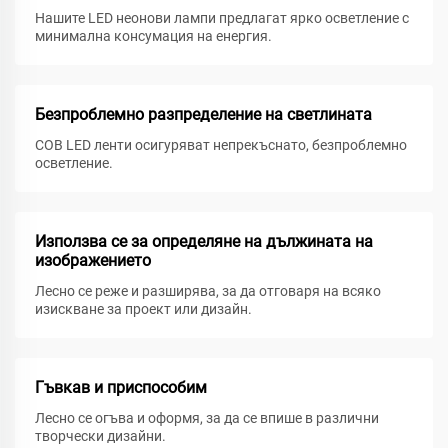
Нашите LED неонови лампи предлагат ярко осветление с
минимална консумация на енергия.
Безпроблемно разпределение на светлината
COB LED ленти осигуряват непрекъснато, безпроблемно
осветление.
Използва се за определяне на дължината на
изображението
Лесно се реже и разширява, за да отговаря на всяко
изискване за проект или дизайн.
Гъвкав и приспособим
Лесно се огъва и оформя, за да се впише в различни
творчески дизайни.