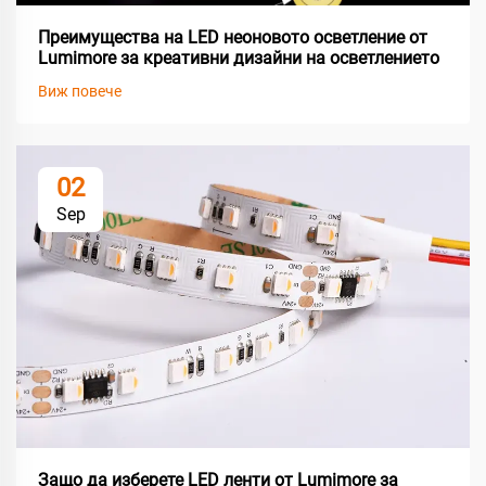
Преимущества на LED неоновото осветление от
Lumimore за креативни дизайни на осветлението
Виж повече
02
Sep
Защо да изберете LED ленти от Lumimore за