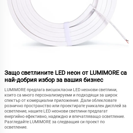
Защо светлините LED неон от LUMIMORE са
най-добрия избор за вашия бизнес
LUMIMORE предлага висшокласни LED неонови светлини,
които са много персонализируеми и подходящи за широк
спектър от комерциални приложения. Дали облекловате
рознично пространство или проектирате уникален дисплей за
осветление, нашите LED неонови светлини предлагат
енергийно ефективно, надеждно и впечатляващо осветление.
Разгледайте LUMIMORE за следващия си проект по
осветление.