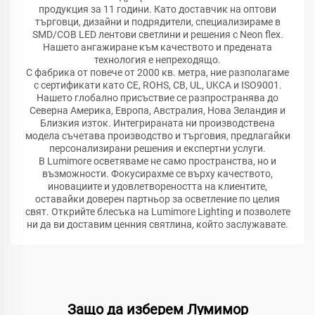
продукция за 11 години. Като доставчик на оптови
търговци, дизайни и подрядители, специализираме в
SMD/COB LED лентови светлини и решения с Neon flex.
Нашето ангажиране към качеството и предената
технология е непреходящо.
С фабрика от повече от 2000 кв. метра, ние разполагаме
с сертификати като CE, ROHS, CB, UL, UKCA и ISO9001.
Нашето глобално присъствие се разпространява до
Северна Америка, Европа, Австралия, Нова Зеландия и
Близкия изток. Интегрираната ни производствена
модела съчетава производство и търговия, предлагайки
персонализирани решения и експертни услуги.
В Lumimore осветяваме не само пространства, но и
възможности. Фокусирахме се върху качеството,
иновациите и удовлетвореността на клиентите,
оставайки доверен партньор за осветление по целия
свят. Открийте блесъка на Lumimore Lighting и позволете
ни да ви доставим ценния святлина, който заслужавате.
Защо да изберем Лумимор