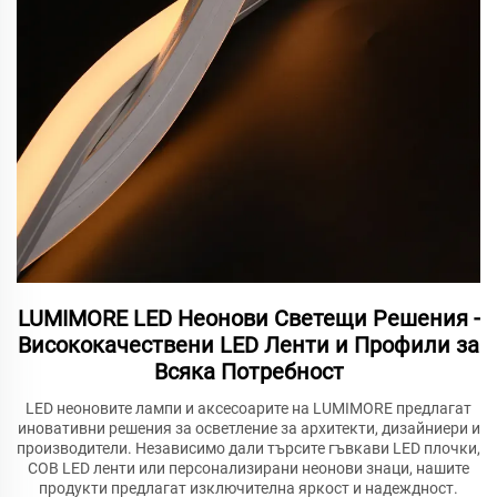
LUMIMORE LED Неонови Светещи Решения -
Висококачествени LED Ленти и Профили за
Всяка Потребност
LED неоновите лампи и аксесоарите на LUMIMORE предлагат
иновативни решения за осветление за архитекти, дизайниери и
производители. Независимо дали търсите гъвкави LED плочки,
COB LED ленти или персонализирани неонови знаци, нашите
продукти предлагат изключителна яркост и надеждност.