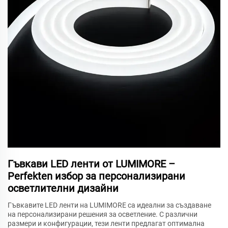
Гъвкави LED ленти от LUMIMORE –
Perfekten избор за персонализирани
осветлителни дизайни
Гъвкавите LED ленти на LUMIMORE са идеални за създаване
на персонализирани решения за осветление. С различни
размери и конфигурации, тези ленти предлагат оптимална