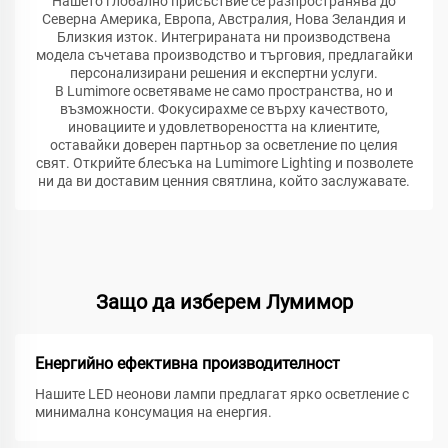
Нашето глобално присъствие се разпространява до
Северна Америка, Европа, Австралия, Нова Зеландия и
Близкия изток. Интегрираната ни производствена
модела съчетава производство и търговия, предлагайки
персонализирани решения и експертни услуги.
В Lumimore осветяваме не само пространства, но и
възможности. Фокусирахме се върху качеството,
иновациите и удовлетвореността на клиентите,
оставайки доверен партньор за осветление по целия
свят. Открийте блесъка на Lumimore Lighting и позволете
ни да ви доставим ценния святлина, който заслужавате.
Защо да изберем Лумимор
Енергийно ефективна производителност
Нашите LED неонови лампи предлагат ярко осветление с
минимална консумация на енергия.