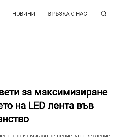
НОВИНИ
ВРЪЗКА С НАС
вети за максимизиране
ето на LED лента във
анство
легантно и гъвкаво решение за осветление