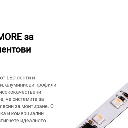
MORE за
лентови
т LED ленти и
ти, алуминиеви профили
висококачествени
а, че системите за
лесни за монтиране. С
ака и комерциални
стигнете идеалното