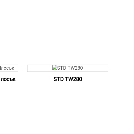
Плосък
STD TW280