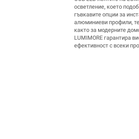
осветление, което подоб
гъвкавите опции за инс
алюминиеви профили, те
както за модерните домо
LUMIMORE гарантира вис
ефективност с всеки про