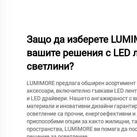
Защо да изберете LUMI
вашите решения с LED 
светлини?
LUMIMORE предлага обширен асортимент о
аксесоари, включително гъвкави LED лен
и LED драйвери. Нашето ангажираност с 
материали и иновативни дизайни гарантир
осветление са прочни, енергоефективни и 
приспособими опции за както жилищни, т
пространства, LUMIMORE ви помага да по
решение за осветление.