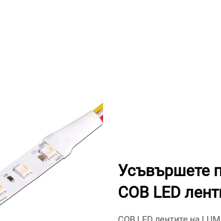
Усъвършете п
COB LED лент
COB LED лентите на LU